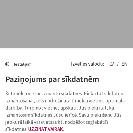
Izvēlies valodu:
LV
EN
Iestatījumi
Paziņojums par sīkdatnēm
Šī tīmekļa vietne izmanto sīkdatnes. Piekrītot sīkdatņu
izmantošanai, tiks nodrošināta tīmekļa vietnes optimāla
darbība. Turpinot vietnes apskati, Jūs piekrītat, ka
izmantosim sīkdatnes Jūsu ierīcē. Savu piekrišanu Jūs
jebkurā laikā varat atsaukt, nodzēšot saglabātās
sīkdatnes.
UZZINĀT VAIRĀK
.