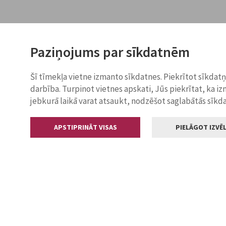
Paziņojums par sīkdatnēm
Šī tīmekļa vietne izmanto sīkdatnes. Piekrītot sīkdat
darbība. Turpinot vietnes apskati, Jūs piekrītat, ka i
jebkurā laikā varat atsaukt, nodzēšot saglabātās sīkd
APSTIPRINĀT VISAS
PIELĀGOT IZVĒL
Kontakti
Jelgavas valstp