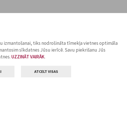
ņu izmantošanai, tiks nodrošināta tīmekļa vietnes optimāla
zmantosim sīkdatnes Jūsu ierīcē. Savu piekrišanu Jūs
atnes.
UZZINĀT VAIRĀK
.
I
ATCELT VISAS
Klientu apkalpošana
ilsētas pašvaldība
Darba laiks