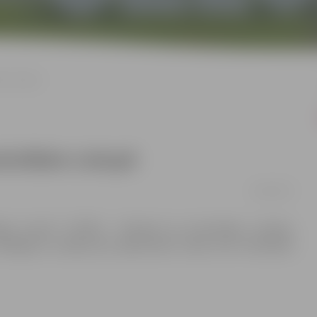
ām Lielupē
ārstībām Lielupē
18/04/2017
ijas centrs” (JPOIC) informē, ka ceturtdien, 2.marta,
strēgums Lielupē pie apdzīvotās vietas Auči Ozolnieku