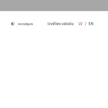
Izvēlies valodu:
LV
EN
Iestatījumi
Lapas karte
Viegli lasīt