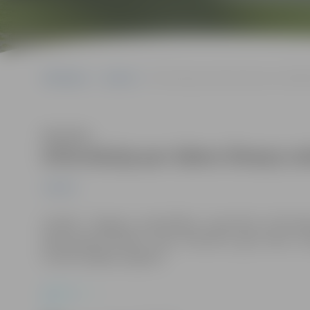
Sākumlapa
Jaunumi
Informācija par ūdens līmeņa svārstīb
Klausīties
Informācija par ūdens līmeņa sv
Jaunumi
Iestāde “Jelgavas pašvaldības operatīvās informāc
pēcpusdienā fiksēts vienu kilometru garš ledus sa
novada Salgales pagastā.