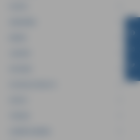
PILSĒTA
SABIEDRĪBA
ĢIMENE
JAUNIEŠI
SATIKSME
SOCIĀLAIS ATBALSTS
SPORTS
TŪRISMS
UZŅĒMĒJDARBĪBA