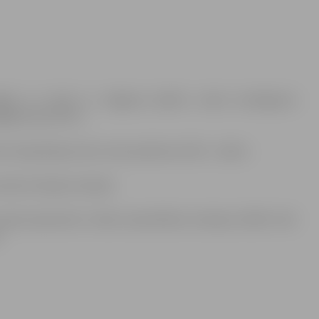
jies un virzās uz Jelgavas pilsētu. Ledus sastrēguma
ļģenes par 30 cm.
 Lielupē bija 1,03 m, bet pulksten 15.30 – 1,06 m.
esošo situāciju Lielupē.
ada Apvienotā civilās aizsardzības komisija (ACAK) tiek
.