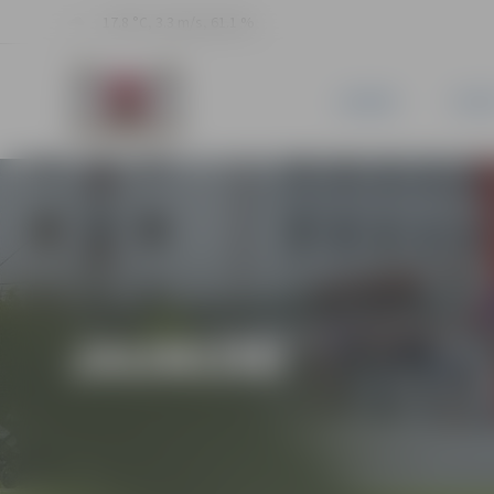
17.8 °C, 3.3 m/s, 61.1 %
JAUNUMI
PILSĒ
JAUNUMI