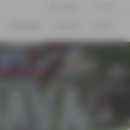
LV
EN
Iestatījumi
UZŅĒMĒJDARBĪBA
PAKALPOJUMI
KONTAKTI