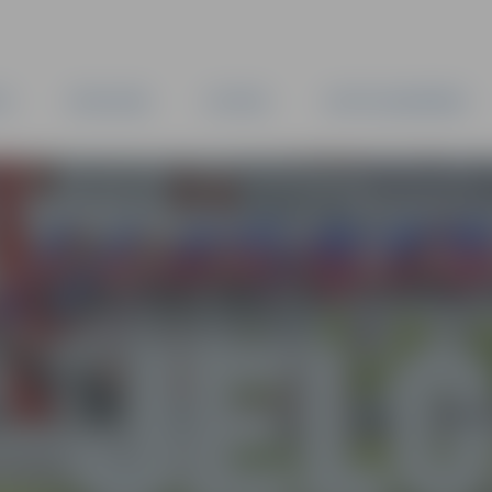
TA
PAŠVALDĪBA
IESTĀDES
KAPITĀLSABIEDRĪBAS