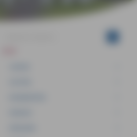
ZIŅAS
JAUNUMI
IZGLĪTĪBA
NODARBINĀTĪBA
PASĀKUMI
PAŠVALDĪBA