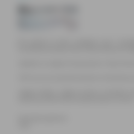
Pēc pulksten 15 ledus sastrēgums upē ir izkustē
izkustēšanās sekmējusi ūdens līmeņa krišanos pie Sta
Jāpiebilst, ka Jelgavā 2.martā pulksten 7 ūdens līmenis
JPOIC ziņo, ka visi operatīvie dienesti ir informēti par 
Jelgavas pilsētas, Jelgavas novada un Ozolnieku nov
sasaukta, ja ūdens līmenis Lielupē sasniedz 2 m atzīmi
Informācija sagatavota
JPOIC