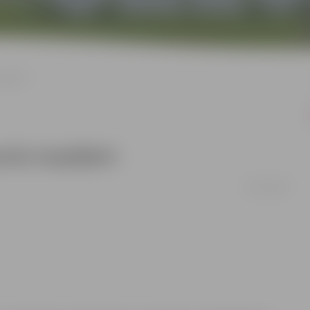
spējām!
nanšu iespējām!
30/01/2009