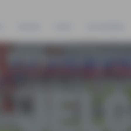
TA
PAŠVALDĪBA
IESTĀDES
KAPITĀLSABIEDRĪBAS