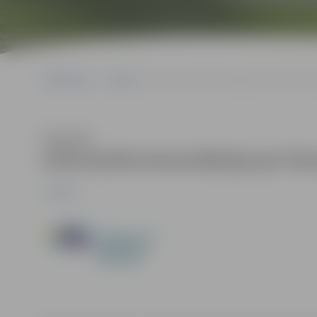
Sākumlapa
Jaunumi
Informatīva konsultācija par finanšu ie
Klausīties
Informatīva konsultācija par fi
Jaunumi