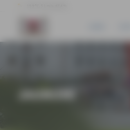
19.9 °C, 5.1 m/s, 67.4 %
JAUNUMI
PILSĒ
JAUNUMI