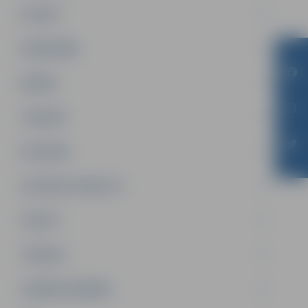
PILSĒTA
SABIEDRĪBA
ĢIMENE
JAUNIEŠI
SATIKSME
SOCIĀLAIS ATBALSTS
SPORTS
TŪRISMS
UZŅĒMĒJDARBĪBA