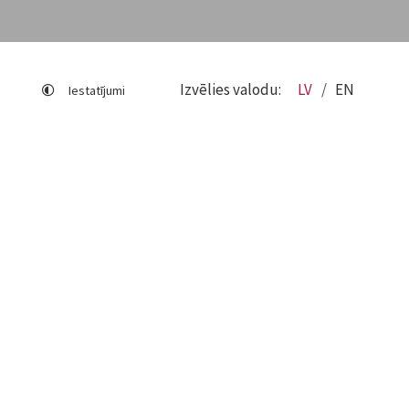
Izvēlies valodu:
LV
EN
Iestatījumi
Lapas karte
Viegli lasīt