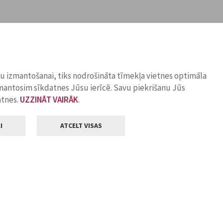
ņu izmantošanai, tiks nodrošināta tīmekļa vietnes optimāla
zmantosim sīkdatnes Jūsu ierīcē. Savu piekrišanu Jūs
atnes.
UZZINĀT VAIRĀK
.
I
ATCELT VISAS
Klientu apkalpošana
ilsētas pašvaldība
Darba laiks