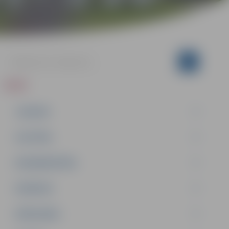
ZIŅAS
JAUNUMI
IZGLĪTĪBA
NODARBINĀTĪBA
PASĀKUMI
PAŠVALDĪBA