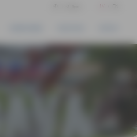
LV
EN
Iestatījumi
UZŅĒMĒJDARBĪBA
PAKALPOJUMI
KONTAKTI