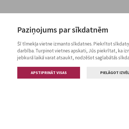
Paziņojums par sīkdatnēm
Šī tīmekļa vietne izmanto sīkdatnes. Piekrītot sīkdat
darbība. Turpinot vietnes apskati, Jūs piekrītat, ka i
jebkurā laikā varat atsaukt, nodzēšot saglabātās sīkd
APSTIPRINĀT VISAS
PIELĀGOT IZVĒL
Kontakti
Jelgavas valstp