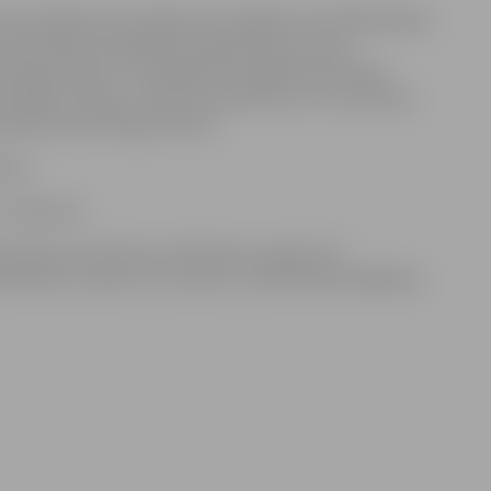
konsultācijās par finansējuma iespējām Centrālās Baltijas
as pārrobežu sadarbības programmas ietvaros.
par programmām un finansējuma iespējām pārrobežu
s projektu idejas, uzklausīt ieteikumus un uzzināt par
atīvās konsultācijas notiks:
sis);
, Valmiera).
ka dalība pie Vidzemes plānošanas reģiona ES
ūrnieces, rakstot uz e–pastu: vai telefoniski 64381355,