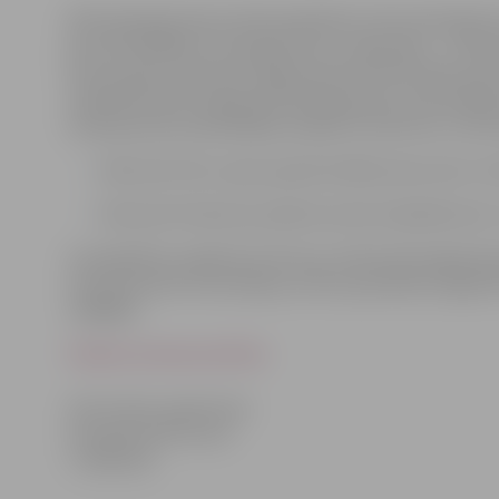
NVO pārstāvji tiek aicināti piedalīties informatīvajās 
jūras INTERREG IV A programmas un Igaunijas – Latvij
Konsultāciju laikā tiks sniegta pamata informāciju 
sadarbībai. Būs iespēja diskusijā apspriest potenciālā
novērojumiem iepriekšējos projektu konkursos. Inform
4.februārī Cēsu rajona padomē (Bērzaines iela 5, Cē
5.februārī Valmieras pilsētas domē (Lāčplēša iela 2
Lai piedalītos pasākumā, līdz š.g. 2.februārim jāpiesa
struktūrfondu informācijas centra speciālistes Aigas M
27840032.
Pasākuma dienas kārtība
Informāciju sagatavoja:
Zemgales NVO Centrs
T. 63021910