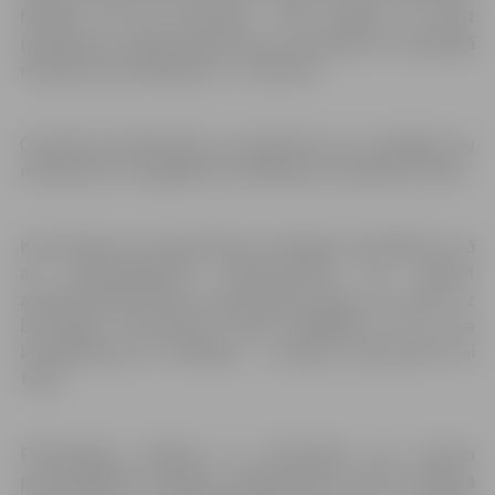
faktiem, kas šai personai dod tiesības to darīt
(piemēram, veiktās ekspertīzes rezultātiem, noziedzīgā
nodarījuma kvalifikāciju, u.c. faktiem).
Cietušais kompensāciju var pieprasīt arī, ja vainīgais nav
noskaidrots un negaidot krimināllietas izskatīšanu tiesā.
Konsultāciju par pieprasījuma veidlapas aizpildīšanu, kā
arī pievienojamiem dokumentiem var saņemt
administrācijā klientu pieņemšanas laikā vai zvanot uz
bezmaksas informatīvo tālruni 80001801, kā arī pie
kriminālprocesa virzītājiem – policijā, prokuratūrā vai
tiesā.
Psiholoģisko atbalstu un informāciju par cietušo
procesuālajām tiesībām, pieejamajiem cietušo atbalsta