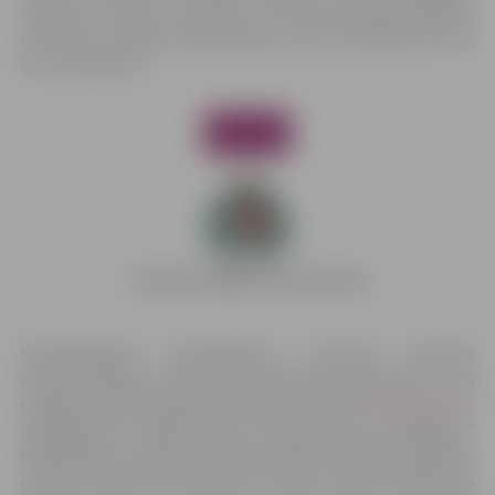
aizskarta cietušā tikumība vai dzimumneaizskaramība,
cietušais ir cilvēku tirdzniecības upuris vai inficēts ar HIV,
B vai C hepatītu.
Kompensācijas pieprasīšanai personai jāvēršas
administrācijā ar valsts kompensācijas pieprasījumu, kas
pieejams administrācijas interneta vietnes
www.jpa.gov.lv
pakalpojumu sadaļā “Valsts kompensācija cietušajiem”.
Pieprasījumu administrācijai iesniedz triju gadu laikā pēc
dienas, kad persona atzīta par cietušo vai ir uzzinājusi par