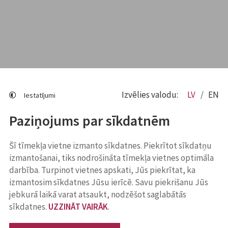
Izvēlies valodu:
LV
EN
Iestatījumi
Paziņojums par sīkdatnēm
Šī tīmekļa vietne izmanto sīkdatnes. Piekrītot sīkdatņu
izmantošanai, tiks nodrošināta tīmekļa vietnes optimāla
darbība. Turpinot vietnes apskati, Jūs piekrītat, ka
izmantosim sīkdatnes Jūsu ierīcē. Savu piekrišanu Jūs
jebkurā laikā varat atsaukt, nodzēšot saglabātās
sīkdatnes.
UZZINĀT VAIRĀK
.