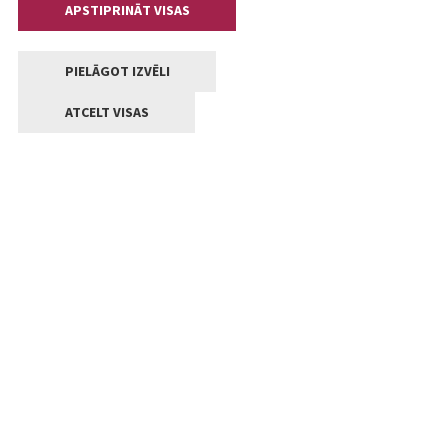
APSTIPRINĀT VISAS
PIELĀGOT IZVĒLI
ATCELT VISAS
Kontakti
Jelgavas valstpilsētas pašvaldība
Lielā iela 11, Jelgava, LV-3001
+371 63005522
pasts@jelgava.lv