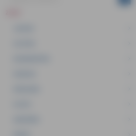
ZIŅAS
JAUNUMI
IZGLĪTĪBA
NODARBINĀTĪBA
PASĀKUMI
PAŠVALDĪBA
PILSĒTA
SABIEDRĪBA
ĢIMENE