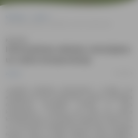
Sākumlapa
Jaunumi
Informatīvais atbalsts cietušajiem un valsts kompensācija
Klausīties
Informatīvais atbalsts cietušajiem
un valsts kompensācija
07/02/2020
Jaunumi
Juridiskās palīdzības administrācija ir iestāde, kas
atbildīga par valsts kompensāciju izmaksu noziedzīgos
nodarījumos cietušajiem. Tiesības uz valsts
kompensāciju ir personai, kura atzīta par cietušo
kriminālprocesā, ja noziedzīgs nodarījums izdarīts tīši,
un tā rezultātā ir iestājusies personas nāve, cietušajam
nodarīti smagi vai vidēja smaguma miesas bojājumi,