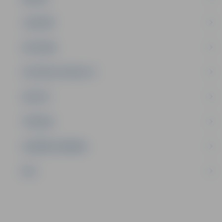
JAUNIEŠI
SATIKSME
SOCIĀLAIS ATBALSTS
SPORTS
TŪRISMS
UZŅĒMĒJDARBĪBA
NVO