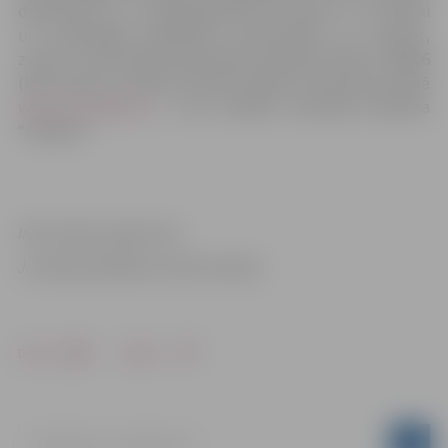
dienestiem un to pakalpojumiem cietušie, to tuvinieki
un noziedzīgā nodarījuma aculiecinieki, var saņemt,
zvanot uz bezmaksas informatīvo atbalsta tālruni 116006
(katru dienu no plkst.7.00 līdz 22.00) vai interneta vietnē
www.cietusajiem.lv
, kuru darbību nodrošina biedrība
“Skalbes”.
Informācija sagatavota
Juridiskā palīdzības administrācijā
Drukāt
Dalīties