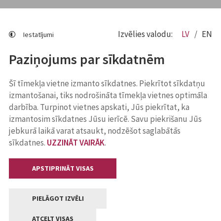
Izvēlies valodu:
LV
EN
Iestatījumi
Paziņojums par sīkdatnēm
Šī tīmekļa vietne izmanto sīkdatnes. Piekrītot sīkdatņu
izmantošanai, tiks nodrošināta tīmekļa vietnes optimāla
darbība. Turpinot vietnes apskati, Jūs piekrītat, ka
izmantosim sīkdatnes Jūsu ierīcē. Savu piekrišanu Jūs
jebkurā laikā varat atsaukt, nodzēšot saglabātās
sīkdatnes.
UZZINĀT VAIRĀK
.
APSTIPRINĀT VISAS
PIELĀGOT IZVĒLI
ATCELT VISAS