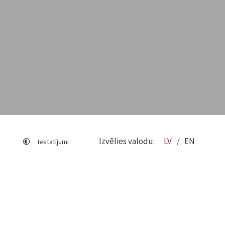
Izvēlies valodu:
LV
EN
Iestatījumi