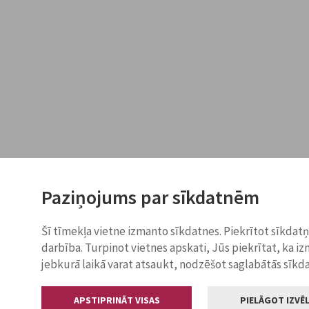
Paziņojums par sīkdatnēm
Šī tīmekļa vietne izmanto sīkdatnes. Piekrītot sīkdat
darbība. Turpinot vietnes apskati, Jūs piekrītat, ka i
jebkurā laikā varat atsaukt, nodzēšot saglabātās sīkd
APSTIPRINĀT VISAS
PIELĀGOT IZVĒL