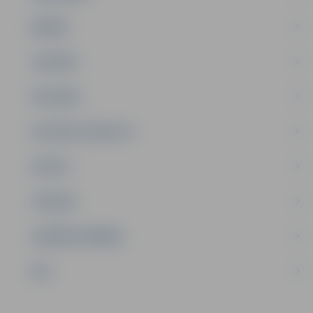
ĢIMENE
JAUNIEŠI
SATIKSME
SOCIĀLAIS ATBALSTS
SPORTS
TŪRISMS
UZŅĒMĒJDARBĪBA
NVO