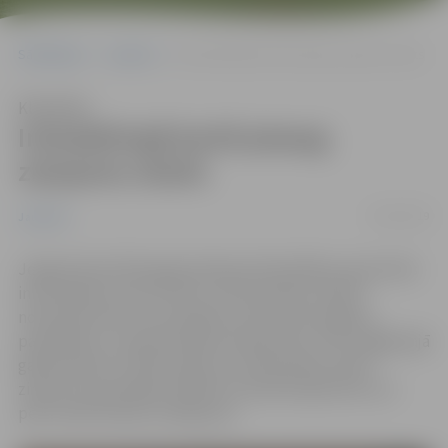
Sākumlapa
Jaunumi
Interaktīvajā kartē pieaug ziņojumu skaits
Klausīties
Interaktīvajā kartē pieaug
ziņojumu skaits
30/01/2019
Jaunumi
Jelgavā kopš 2011.gada darbojas Pašvaldības operatīvās
informācijas centrs (POIC), kas diennakts režīmā
nodrošina tiešu komunikāciju starp iedzīvotājiem,
pašvaldību un operatīvajiem dienestiem. POIC pagājušajā
gadā saņēmis 12 976 ziņojumus. Rekordliels skaits
ziņojumu apstrādāts pilsētas interaktīvajā kartē, kur
pērn veikti būtiski uzlabojumi.