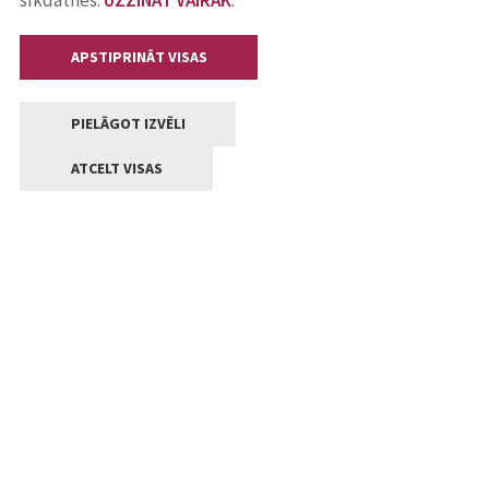
sīkdatnes.
UZZINĀT VAIRĀK
.
APSTIPRINĀT VISAS
PIELĀGOT IZVĒLI
ATCELT VISAS
Kontakti
Jelgavas valstpilsētas pašvaldība
Lielā iela 11, Jelgava, LV-3001
+371 63005522