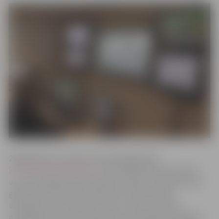
2018.gadā POIC pilsētas interaktīvajā kartē
karte.pilsetsaimnieciba.lv
apstrādājis 663 paziņojumus,
un tas ir lielākais kartē saņemto ziņojumu skaits astoņu
gadu laikā, kopš darbu sāka POIC. Veikti būtiski
uzlabojumi, lai interaktīvo karti varētu ērti lietot
mobilajās ierīcēs. Šobrīd cilvēks, konstatējot problēmu,