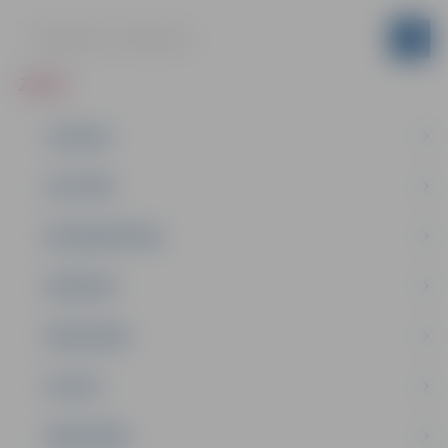
ZIŅAS
JAUNUMI
IZGLĪTĪBA
NODARBINĀTĪBA
PASĀKUMI
PAŠVALDĪBA
PILSĒTA
SABIEDRĪBA