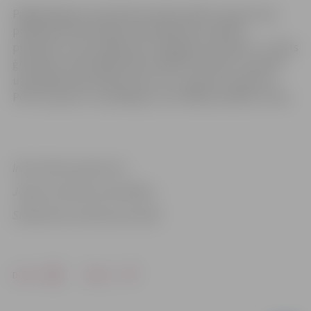
Pagājušā gada statistikā atsevišķi izdalīti ziņojumi par
projektiem jeb lielajiem būvobjektiem pilsētā,
piemēram, Loka maģistrāli, Zemgales prospektu 7, Valsts
ģimnāziju. Kad objektā sāk strādāt būvnieks, tas pāriet
uzņēmēja pārraudzībā, līdz ar to, saņemot ziņojumu,
POIC ziņo par to uzņēmējam, kurš tālāk problēmu risina.
Informācija sagatavota
Jelgavas pilsētas pašvaldības
Sabiedrisko attiecību pārvaldē
Drukāt
Dalīties