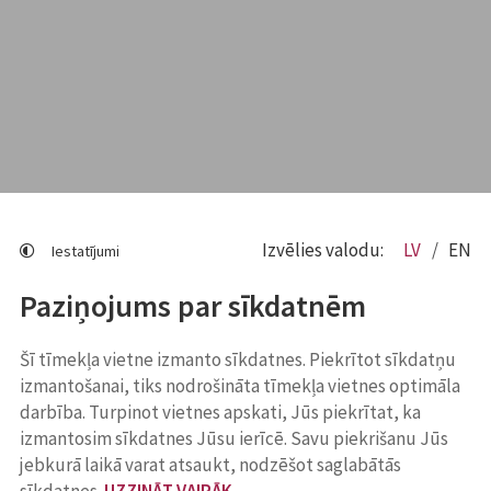
Izvēlies valodu:
LV
EN
Iestatījumi
Paziņojums par sīkdatnēm
Šī tīmekļa vietne izmanto sīkdatnes. Piekrītot sīkdatņu
izmantošanai, tiks nodrošināta tīmekļa vietnes optimāla
darbība. Turpinot vietnes apskati, Jūs piekrītat, ka
izmantosim sīkdatnes Jūsu ierīcē. Savu piekrišanu Jūs
jebkurā laikā varat atsaukt, nodzēšot saglabātās