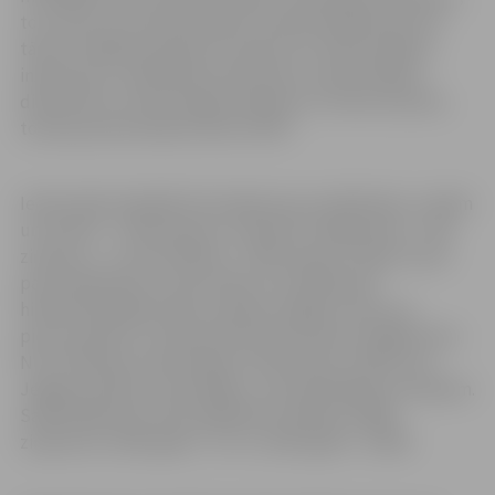
to uzreiz var atzīmēt pilsētas interaktīvajā kartē savā
tālrunī. Pārējie pieteikumi saņemti no iedzīvotājiem,
inženieriem, sadarbības partneriem, operatīvajiem
dienestiem, monitoringa sistēmām un citiem avotiem,
tostarp pa bezmaksas tālruni 8787.
Iedzīvotāji visbiežāk informējuši par problēmām uz ielām
un ietvēm – 1254 ziņojumi, luksoforu bojājumiem – 961
ziņojums – un dzīvniekiem – 906 ziņojumi. Tāpat ziņots
par problēmām ar ceļa zīmēm un problēmām
hidrotehniskajās būvēs, pilsētas zaļajās zonās, par
pieturvietām un videonovērošanas kameru bojājumiem.
No 12 976 pērn saņemtajiem ziņojumiem 11 993 ir par
Jelgavas pilsētu, bet pārējie – par apkārtējiem novadiem.
Salīdzinājumam: 2017. gadā POIC saņēma 13 088
ziņojumus, 2016. gadā – 12 717, 2015. gadā – 10 650.