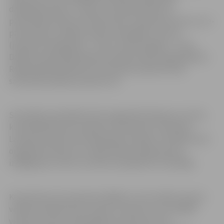
dalībnieka vārds, uzvārds, dzimšanas datums,
pārstāvētais klubs vai dzīvesvieta, telefona numurs un e-
pasta adrese. Dalības maksa vienspēlēs ir 15 eiro
(jauniešu kategorijās – 5 eiro), dubultspēlēs – 5 eiro.
Dalības maksa jāsamaksā sacensību dienā reģistrējoties.
Reģistrēšanās sāksies 20. novembrī pulksten 9.30,
sacensības sāksies pulksten 10.
Sacensību pirmā kārta tiks organizēta kā grupu turnīrs,
kurā dalībnieki tiks izkārtoti, balstoties uz aktuālo
Latvijas Krosmintona federācijas reitingu. Otrā kārta tiks
organizēta (tikai, ja ir vairāk nekā viena grupa) kā
izslēgšanas turnīrs, kurā tiks noskaidrots uzvarētājs.
Krosmintons sevī apvieno labāko no trim rakešu sporta
veidiem: badmintona, tenisa un skvoša. To var spēlēt
viens pret vienu (vienspēles) vai divi pret divi