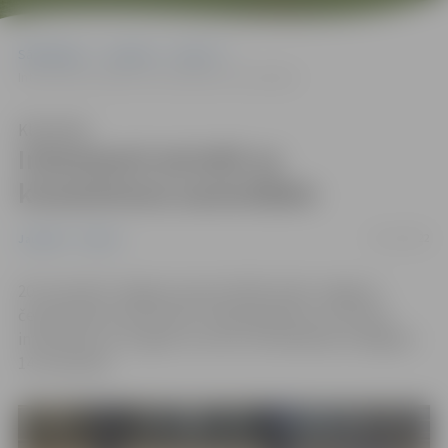
Sākumlapa
Jaunumi
Sports
Interesenti aicināti uz krosmintona sacensībām
Klausīties
Interesenti aicināti uz
krosmintona sacensībām
14/11/2022
Jaunumi
Sports
20. novembrī Jelgavas sporta hallē notiks Jelgavas
čempionāts krosmintonā. Tajā piedalīties var ikviens
interesents no 12 gadu vecuma. Pieteikšanās noslēgsies
14. novembrī.