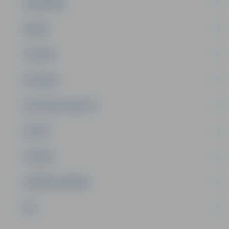
SABIEDRĪBA
ĢIMENE
JAUNIEŠI
SATIKSME
SOCIĀLAIS ATBALSTS
SPORTS
TŪRISMS
UZŅĒMĒJDARBĪBA
NVO