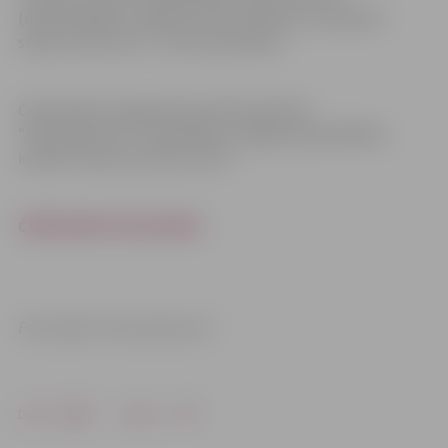
(dubultspēles). Spēle norit līdz diviem uzvarētiem
setiem, katrs sets – līdz 16 punktiem.
Čempionātu organizē krosmintona klubs
“Krosmintons.lv” sadarbībā ar Jelgavas pašvaldības
iestādi “Sporta servisa centrs”.
ČEMPIONĀTA NOLIKUMS
Foto: klubs “Krosmintons.lv”
Drukāt
Dalīties