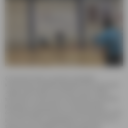
Čempionāta mērķis ir noskaidrot spēcīgākos
krosmintonistus dažādās kategorijās, kā arī iepazīstināt
Jelgavas iedzīvotājus un tās viesus ar jaunu rakešu
sporta veidu, veicinot aktīvu dzīvesveidu un brīvā laika
pavadīšanu. Interesentiem, kuri vēlas piedalīties
čempionātā, jāpiesakās līdz 14. novembra pulksten 23.59
pa e-pastu martins_zogots@inbox.lv vai sūtot īsziņu uz
tālruņa numuru 29822554. Pieteikumā jānorāda