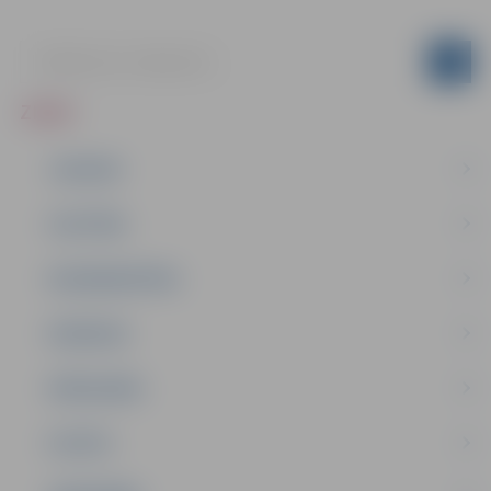
ZIŅAS
JAUNUMI
IZGLĪTĪBA
NODARBINĀTĪBA
PASĀKUMI
PAŠVALDĪBA
PILSĒTA