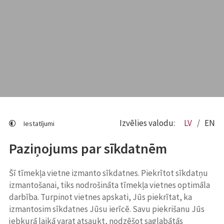
Izvēlies valodu:
LV
EN
Iestatījumi
Paziņojums par sīkdatnēm
Šī tīmekļa vietne izmanto sīkdatnes. Piekrītot sīkdatņu
izmantošanai, tiks nodrošināta tīmekļa vietnes optimāla
darbība. Turpinot vietnes apskati, Jūs piekrītat, ka
izmantosim sīkdatnes Jūsu ierīcē. Savu piekrišanu Jūs
jebkurā laikā varat atsaukt, nodzēšot saglabātās