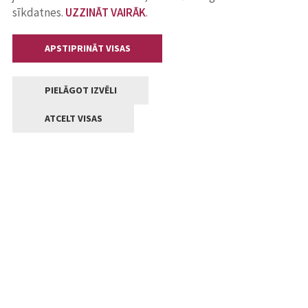
sīkdatnes.
UZZINĀT VAIRĀK
.
APSTIPRINĀT VISAS
PIELĀGOT IZVĒLI
ATCELT VISAS
Kontakti
Jelgavas valstpilsētas pašvaldība
Lielā iela 11, Jelgava, LV-3001