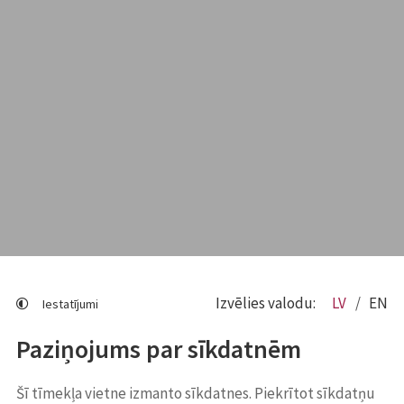
Izvēlies valodu:
LV
EN
Iestatījumi
Paziņojums par sīkdatnēm
Šī tīmekļa vietne izmanto sīkdatnes. Piekrītot sīkdatņu