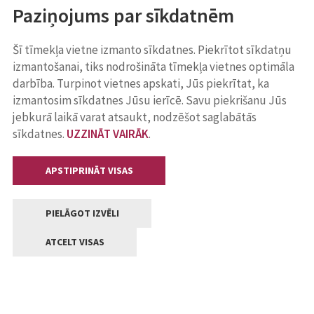
Paziņojums par sīkdatnēm
Šī tīmekļa vietne izmanto sīkdatnes. Piekrītot sīkdatņu
izmantošanai, tiks nodrošināta tīmekļa vietnes optimāla
darbība. Turpinot vietnes apskati, Jūs piekrītat, ka
izmantosim sīkdatnes Jūsu ierīcē. Savu piekrišanu Jūs
jebkurā laikā varat atsaukt, nodzēšot saglabātās
sīkdatnes.
UZZINĀT VAIRĀK
.
APSTIPRINĀT VISAS
PIELĀGOT IZVĒLI
ATCELT VISAS