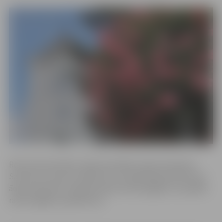
Rotas tiks darinātas ādas apstrādes amata meistares
Sarmītes Tauriņas vadībā, kura nodarbībā pastāstīs par
ādas priekšmetu izgatavošanas tehnoloģijām un parādīs
raksturīgākos paņēmienus.