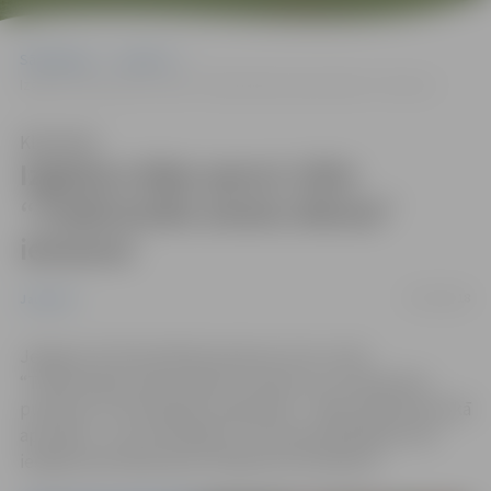
Sākumlapa
Jaunumi
Izgatavo ādas aproci cikla “Tradicionālo amatu dienas” ietvaros!
Klausīties
Izgatavo ādas aproci cikla
“Tradicionālo amatu dienas”
ietvaros!
07/09/2018
Jaunumi
Jelgavas Sv.Trīsvienības baznīcas tornī, cikla
“Tradicionālo amatu dienas” ietvaros, 15. septembrī,
pulksten 12 norisināsies nodarbība – “Ādas mākslinieciskā
apstrāde – rotu darināšana”, kurā apmeklētājiem būs
iespēja radīt ādas aproci ikdienai vai svētkiem.