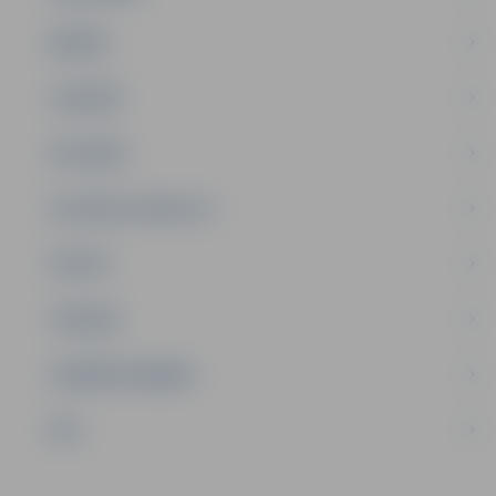
ĢIMENE
JAUNIEŠI
SATIKSME
SOCIĀLAIS ATBALSTS
SPORTS
TŪRISMS
UZŅĒMĒJDARBĪBA
NVO