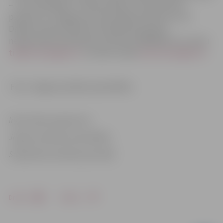
– rotu darināšana” notiks sestdien, 15.septembrī,
pulksten 12 Jelgavas Sv.Trīsvienības baznīcas tornī.
Dalības maksa 4,50 EUR. Nodarbībai iepriekš
nepieciešams pieteikties pa tālruni 63005445 vai e-pastu
tic@tornis.jelgava.lv
. Uzziniet vairāk
www.visit.jelgava.lv
.
Foto: Jelgavas pilsētas pašvaldība
Informācija sagatavota
Jelgavas pilsētas pašvaldības
Sabiedrisko attiecību pārvaldē
Drukāt
Dalīties