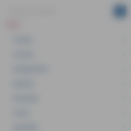
ZIŅAS
JAUNUMI
IZGLĪTĪBA
NODARBINĀTĪBA
PASĀKUMI
PAŠVALDĪBA
PILSĒTA
SABIEDRĪBA