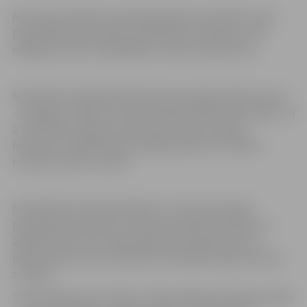
Āda ir gan estētisks, gan ilgi kalpojošs materiāls, kā arī
populārākais aksesuāru veidošanas materiāls, no kā
iespējams radīt visdažādākos modes priekšmetus.
Nodarbību laikā dalībniekiem būs iespēja radīt ko jaunu
– oriģinālu, ieliekot rotas darināšanā individuālo ideju, vai
arī izvēlēties izgatavot ādas aproci pēc parauga.
Iedvesmas radīšanai būs iespēja aplūkot arī nelielu
meistares darbu izstādi.
Nodarbībā aicināti piedalīties visi interesenti gan
pieaugušie, gan bērni, jo ādas apstrādes tehnikas var
apgūt ikviens. Visi nepieciešamie materiāli aproces
izgatavošanai tiks nodrošināti. Nodarbības ilgums divas
stundas.
Tradicionālo amatu dienas „Ādas mākslinieciskā apstrāde