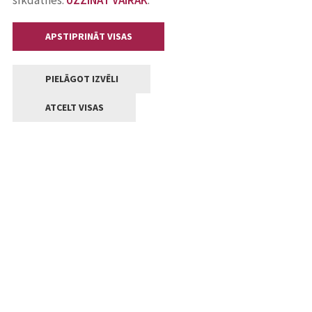
sīkdatnes.
UZZINĀT VAIRĀK
.
APSTIPRINĀT VISAS
PIELĀGOT IZVĒLI
ATCELT VISAS
Kontakti
Jelgavas valstpilsētas pašvaldība
Lielā iela 11, Jelgava, LV-3001
+371 63005522