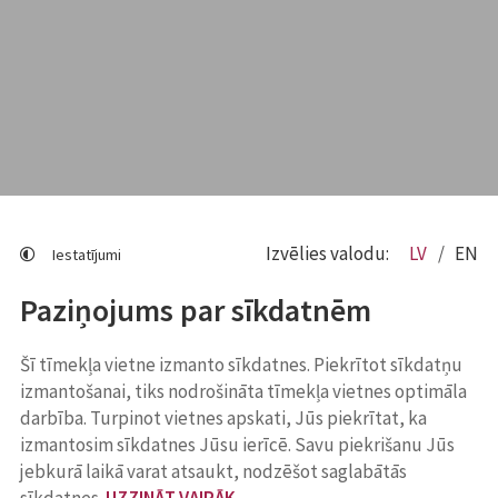
Izvēlies valodu:
LV
EN
Iestatījumi
Paziņojums par sīkdatnēm
Šī tīmekļa vietne izmanto sīkdatnes. Piekrītot sīkdatņu
izmantošanai, tiks nodrošināta tīmekļa vietnes optimāla
darbība. Turpinot vietnes apskati, Jūs piekrītat, ka
izmantosim sīkdatnes Jūsu ierīcē. Savu piekrišanu Jūs
jebkurā laikā varat atsaukt, nodzēšot saglabātās