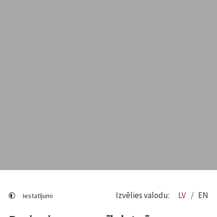
Izvēlies valodu:
LV
EN
Iestatījumi