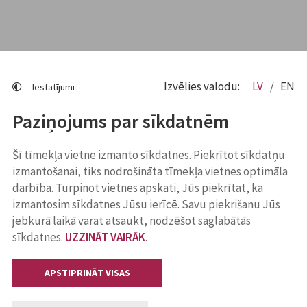
Izvēlies valodu:
LV
EN
Iestatījumi
Paziņojums par sīkdatnēm
Šī tīmekļa vietne izmanto sīkdatnes. Piekrītot sīkdatņu
izmantošanai, tiks nodrošināta tīmekļa vietnes optimāla
darbība. Turpinot vietnes apskati, Jūs piekrītat, ka
izmantosim sīkdatnes Jūsu ierīcē. Savu piekrišanu Jūs
jebkurā laikā varat atsaukt, nodzēšot saglabātās
sīkdatnes.
UZZINĀT VAIRĀK
.
APSTIPRINĀT VISAS