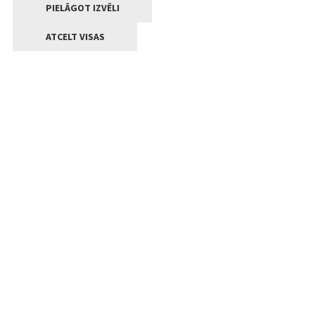
PIELĀGOT IZVĒLI
ATCELT VISAS
Kontakti
Jelgavas valstpilsētas pašvaldība
Lielā iela 11, Jelgava, LV-3001
+371 63005522
pasts@jelgava.lv
Klientu apkalpošana