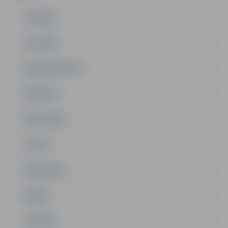
JAUNUMI
IZGLĪTĪBA
NODARBINĀTĪBA
PASĀKUMI
PAŠVALDĪBA
PILSĒTA
SABIEDRĪBA
ĢIMENE
JAUNIEŠI