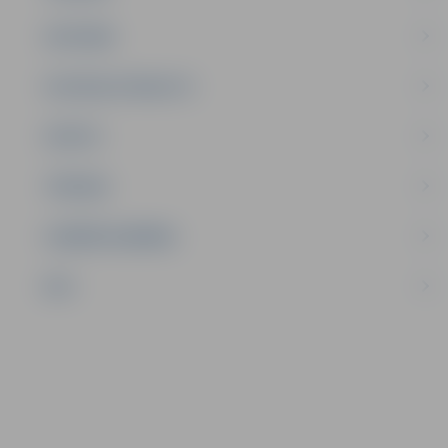
SATIKSME
SOCIĀLAIS ATBALSTS
SPORTS
TŪRISMS
UZŅĒMĒJDARBĪBA
NVO