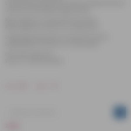
Latvijas dzelzceļš informē, ka svētku brīvdienās ieviestas
izmaiņas dzelzceļa Rīga-Liepāja sarakstā.
Rīga-Liepāja 24. un 31.decembrī tiks atcelts;
Rīga-Liepāja tiks norīkots 23. un 30.decembrī.
Liepāja-Rīga 25.decembrī un 1.janvārī tiks atcelts;
Liepāja-Rīga tiks norīkots 24. un 31.decmebrī.
Informācija sagatavota
Valsts a/s “Latvijas dzelzceļš”
Drukāt
Dalīties
ZIŅAS