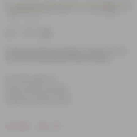
Aicinām iedzīvotājus būt vērīgiem un ievērot izvietotos
ceļu satiksmes organizācijas tehniskos līdzekļus.
Informācija sagatavota
Jelgavas pilsētas pašvaldības
Sabiedrisko attiecību pārvaldē
Drukāt
Dalīties