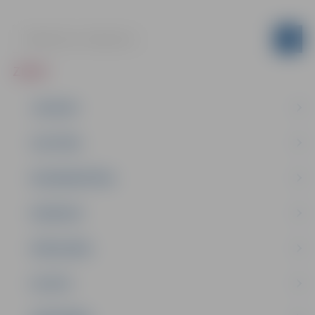
ZIŅAS
JAUNUMI
IZGLĪTĪBA
NODARBINĀTĪBA
PASĀKUMI
PAŠVALDĪBA
PILSĒTA