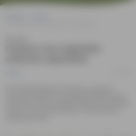
Sākumlapa
Jaunumi
Izmaiņas Loka maģistrāles satiksmes organizācijā
Klausīties
Izmaiņas Loka maģistrāles
satiksmes organizācijā
26/11/2018
Jaunumi
JPPI “Pilsētsaimniecība” informē, ka, turpinoties
būvdarbiem objektā “Loka maģistrāles pārbūve posmā
no Kalnciema ceļa līdz Jelgavas pilsētas administratīvajai
robežai”, no 26. novembra mainās 2. kārtas satiksmes
organizācijas shēma.