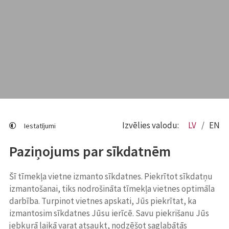
Izvēlies valodu:
LV
EN
Iestatījumi
Paziņojums par sīkdatnēm
Šī tīmekļa vietne izmanto sīkdatnes. Piekrītot sīkdatņu
izmantošanai, tiks nodrošināta tīmekļa vietnes optimāla
darbība. Turpinot vietnes apskati, Jūs piekrītat, ka
izmantosim sīkdatnes Jūsu ierīcē. Savu piekrišanu Jūs
jebkurā laikā varat atsaukt, nodzēšot saglabātās