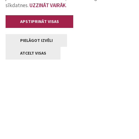
sīkdatnes.
UZZINĀT VAIRĀK
.
APSTIPRINĀT VISAS
PIELĀGOT IZVĒLI
ATCELT VISAS
Kontakti
Jelgavas valstpilsētas pašvaldība
Lielā iela 11, Jelgava, LV-3001