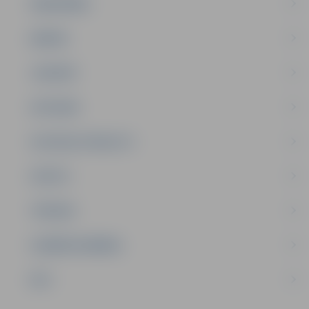
SABIEDRĪBA
ĢIMENE
JAUNIEŠI
SATIKSME
SOCIĀLAIS ATBALSTS
SPORTS
TŪRISMS
UZŅĒMĒJDARBĪBA
NVO