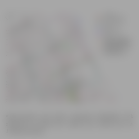
Apbraucamais ceļš visiem transporta līdzekļiem tiek
organizēts pa Raiņa ielu, Katoļu ielu, Driksas ielu vai
J.Čakstes bulvāri.