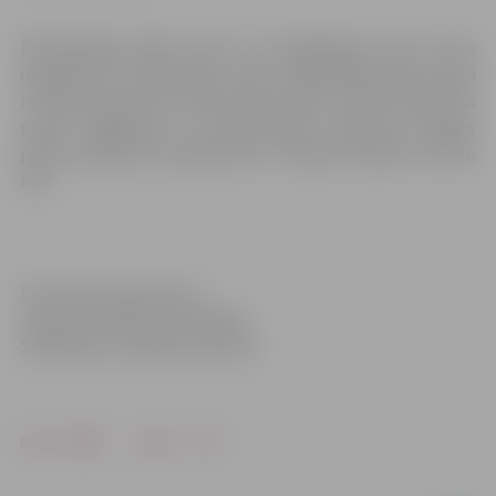
Piebraukšana Raiņa ielai 6 un Akadēmijas ielai 10 tiks
organizēta no Raiņa ielas puses. Akadēmijas ielas posmā
no Raiņa ielas līdz Ūdens ielai atļauts stāvēt abās ielas
pusēs. Atgādinām, ka sabiedriskais transports slēgtos
posmus apbrauc pa Raiņa ielu, J.Čakstes bulvāri un Lielo
ielu.
Informācija sagatavota
Jelgavas pilsētas pašvaldības
Sabiedrisko attiecību pārvaldē
Drukāt
Dalīties