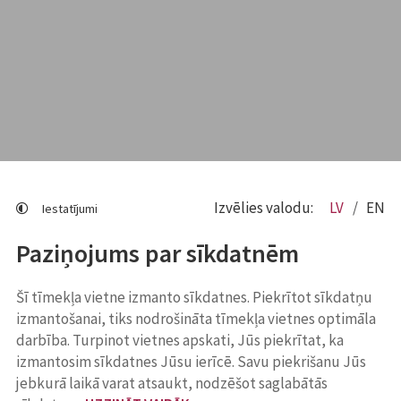
Izvēlies valodu:
LV
EN
Iestatījumi
Paziņojums par sīkdatnēm
Šī tīmekļa vietne izmanto sīkdatnes. Piekrītot sīkdatņu
izmantošanai, tiks nodrošināta tīmekļa vietnes optimāla
darbība. Turpinot vietnes apskati, Jūs piekrītat, ka
izmantosim sīkdatnes Jūsu ierīcē. Savu piekrišanu Jūs
jebkurā laikā varat atsaukt, nodzēšot saglabātās