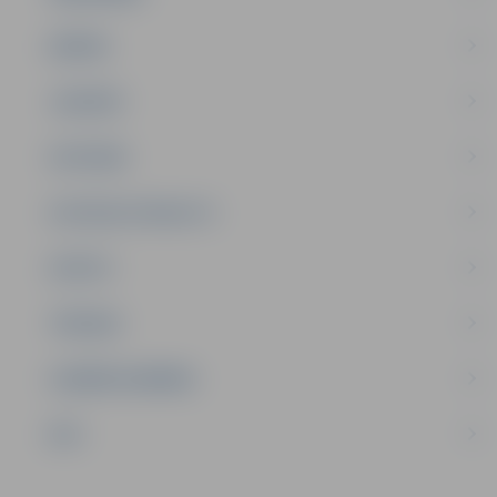
ĢIMENE
JAUNIEŠI
SATIKSME
SOCIĀLAIS ATBALSTS
SPORTS
TŪRISMS
UZŅĒMĒJDARBĪBA
NVO