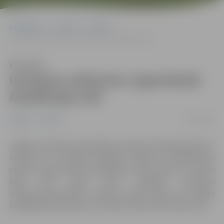
Sākumlapa
Jaunumi
Pilsēta
Izmaiņas satiksmes organizācijā Akadēmijas ielā
Klausīties
Izmaiņas satiksmes organizācijā
Akadēmijas ielā
30/08/2017
Jaunumi
Pilsēta
Jelgavas pilsētas pašvaldības iestāde “Pilsētsaimiecība”
informē, ka turpinās būvdarbi objektā “Asfaltbetona
seguma atjaunošana Akadēmijas ielas posmā no Raiņa
ielas līdz Lielai ielai, Jelgavā”. Pazemes
inženierkomunikāciju izbūves darbu laikā tiks slēgts
Akadēmijas ielas posms no Ūdens ielas līdz Driksas ielai.