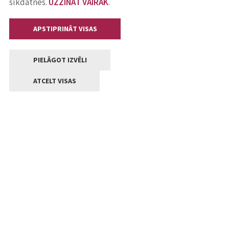
sīkdatnes.
UZZINĀT VAIRĀK
.
APSTIPRINĀT VISAS
PIELĀGOT IZVĒLI
ATCELT VISAS
Kontakti
Jelgavas valstpilsētas pašvaldība
Lielā iela 11, Jelgava, LV-3001