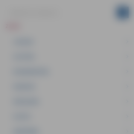
ZIŅAS
JAUNUMI
IZGLĪTĪBA
NODARBINĀTĪBA
PASĀKUMI
PAŠVALDĪBA
PILSĒTA
SABIEDRĪBA