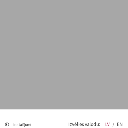
Izvēlies valodu:
LV
EN
Iestatījumi