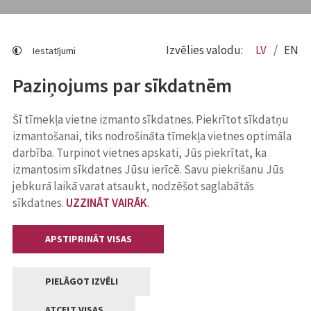
Izvēlies valodu:
LV
EN
Iestatījumi
Paziņojums par sīkdatnēm
Šī tīmekļa vietne izmanto sīkdatnes. Piekrītot sīkdatņu
izmantošanai, tiks nodrošināta tīmekļa vietnes optimāla
darbība. Turpinot vietnes apskati, Jūs piekrītat, ka
izmantosim sīkdatnes Jūsu ierīcē. Savu piekrišanu Jūs
jebkurā laikā varat atsaukt, nodzēšot saglabātās
sīkdatnes.
UZZINĀT VAIRĀK
.
APSTIPRINĀT VISAS
PIELĀGOT IZVĒLI
ATCELT VISAS