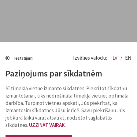
Izvēlies valodu:
LV
EN
Iestatījumi
Paziņojums par sīkdatnēm
Šī tīmekļa vietne izmanto sīkdatnes. Piekrītot sīkdatņu
izmantošanai, tiks nodrošināta tīmekļa vietnes optimāla
darbība. Turpinot vietnes apskati, Jūs piekrītat, ka
izmantosim sīkdatnes Jūsu ierīcē. Savu piekrišanu Jūs
jebkurā laikā varat atsaukt, nodzēšot saglabātās
sīkdatnes.
UZZINĀT VAIRĀK
.