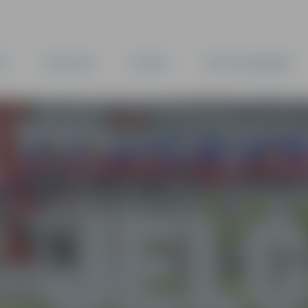
TA
PAŠVALDĪBA
IESTĀDES
KAPITĀLSABIEDRĪBAS