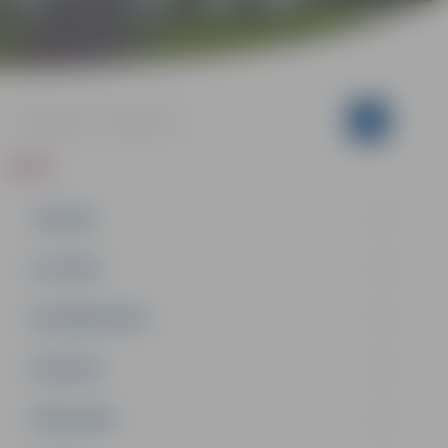
ZIŅAS
JAUNUMI
IZGLĪTĪBA
NODARBINĀTĪBA
PASĀKUMI
PAŠVALDĪBA