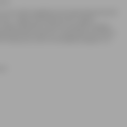
zīvē”.
 un tam ir jābūt piegādātam katrā reģistrētajā pastkastītē
ietās – Jelgavas valstspilsētas domē, Jelgavas
, Jelgavas bibliotēkā, Sociālo lietu pārvaldē, Zemgales
ās apdrošināšanas aģentūrā. Ja pašvaldības informatīvais
t redakciju pa e-pastu vestnesis@dome.jelgava.lv vai
ārī.