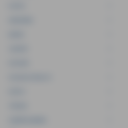
PILSĒTA
SABIEDRĪBA
ĢIMENE
JAUNIEŠI
SATIKSME
SOCIĀLAIS ATBALSTS
SPORTS
TŪRISMS
UZŅĒMĒJDARBĪBA