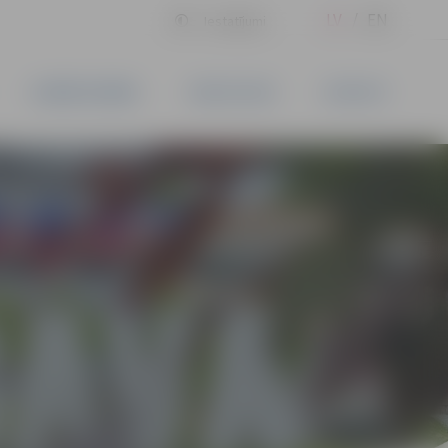
LV
EN
Iestatījumi
UZŅĒMĒJDARBĪBA
PAKALPOJUMI
KONTAKTI