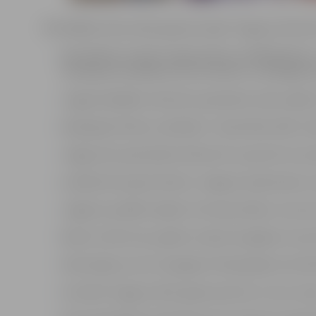
Aktuālākās tēmas 2022. gada pirmajā “Jelgavas Vēstn
Pašvaldības budžets šogad plānots 104 949 146 eiro.
finansējuma sadalījumu pa nozarēm un lielākajiem 
Jelgavā dažādās vietās būs apskatāmi vides objekt
Kā jāreģistrē bērns mācībām 1. klasē 2022./2023. 
Jelgava būs pārstāvēta Pekinā. Kuri sportisti turp
Lasītāji tiek iepazīstināti ar Jelgavas Gada balva
Jelgavas spožāko objektu fotoreportāža un saruna
Šķiroto stiklu bez papildu maksas iespējams izvest
Vakcinācijas centrs Zemgales Olimpiskajā centrā fe
Sumināti Jelgavas 2021. gada sportisti un viņu tren