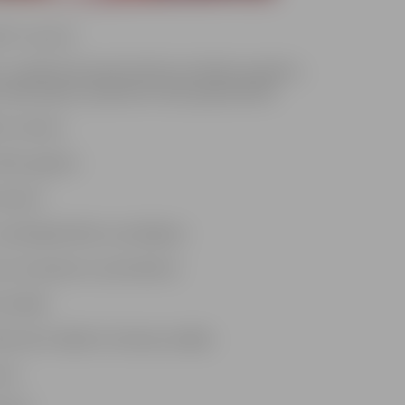
eša” numurā
 Lasītāji tiek iepazīstināti ar budžeta projektu,
plānotajiem projektiem 2022. gadā pilsētā.
i no ledus.
mācību gadam.
 dosies?
s uzņēmējdarbībā uzvarētājiem.
 ar šo īpašumu saimniekiem.
 biežāk.
bruārī strādās trīs dienas nedēļā.
eri.