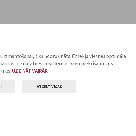
ņu izmantošanai, tiks nodrošināta tīmekļa vietnes optimāla
zmantosim sīkdatnes Jūsu ierīcē. Savu piekrišanu Jūs
atnes.
UZZINĀT VAIRĀK
.
I
ATCELT VISAS
Klientu apkalpošana