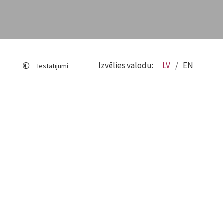
Izvēlies valodu:
LV
EN
Iestatījumi
Lapas karte