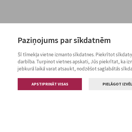
Paziņojums par sīkdatnēm
Šī tīmekļa vietne izmanto sīkdatnes. Piekrītot sīkdat
darbība. Turpinot vietnes apskati, Jūs piekrītat, ka i
jebkurā laikā varat atsaukt, nodzēšot saglabātās sīkd
APSTIPRINĀT VISAS
PIELĀGOT IZVĒL
Kontakti