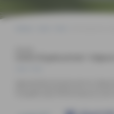
Sākumlapa
Jaunumi
Pilsēta
Iznācis šā gada pirmais “J
Klausīties
Iznācis šā gada pirmais “Jelgav
Jaunumi
Pilsēta
Šogad pašvaldības informatīvais izdevums “Jelgavas Vē
janvārī, izdots pirmais šā gada numurs, un to var lasīt 
nav piegādāts, lūgums informēt redakciju pa e-pastu v