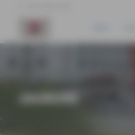
20.3 °C, 3.5 m/s, 71.6 %
JAUNUMI
PILSĒ
JAUNUMI