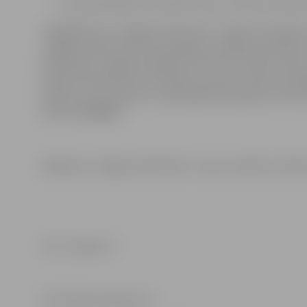
Aicina pieteikties fotokonkursam “Kultūra manā d
Jāatgādina, ka “Jelgavas Vēstnesis” iznāk reizi mēnesī
Jelgavā. Tāpat izdevums pieejams vairākās publiskās v
poliklīnikā, Jelgavas pilsētas slimnīcā, kultūras namā
reģiona Kompetenču attīstības centrā un Valsts sociāl
izdevums nav saņemts, nākamajā dienā lūgums informē
tālruni 63048800.
Nākamais “Jelgavas Vēstneša” numurs iznāks 22. febru
Foto: Jelgava.lv
Informācija sagatavota