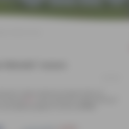
elgavas Vēstneša” numurs
as Vēstneša” numurs
25/01/2022
stnesis” iznāks otrdienās reizi mēnesī. Šodien, 25.
arī internetā
ŠEIT
. Ja jūsu pastkastītē “Jelgavas Vēstnesis”
estnesis@dome.jelgava.lv vai tālruni 63048800.