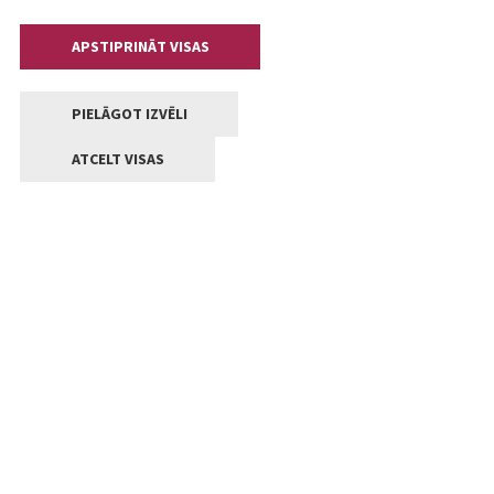
APSTIPRINĀT VISAS
PIELĀGOT IZVĒLI
ATCELT VISAS
Kontakti
Jelgavas valstpilsētas pašvaldība
Lielā iela 11, Jelgava, LV-3001
+371 63005522