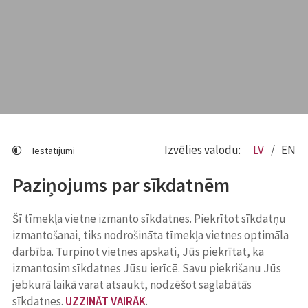
Izvēlies valodu:
LV
EN
Iestatījumi
Paziņojums par sīkdatnēm
Šī tīmekļa vietne izmanto sīkdatnes. Piekrītot sīkdatņu
izmantošanai, tiks nodrošināta tīmekļa vietnes optimāla
darbība. Turpinot vietnes apskati, Jūs piekrītat, ka
izmantosim sīkdatnes Jūsu ierīcē. Savu piekrišanu Jūs
jebkurā laikā varat atsaukt, nodzēšot saglabātās
sīkdatnes.
UZZINĀT VAIRĀK
.