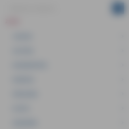
ZIŅAS
JAUNUMI
IZGLĪTĪBA
NODARBINĀTĪBA
PASĀKUMI
PAŠVALDĪBA
PILSĒTA
SABIEDRĪBA