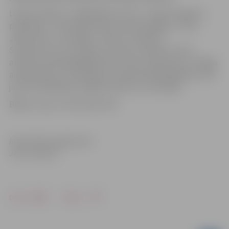
Lomās: māmiņa – Olga Rajecka, tēvs – Dainis Porgants,
pārdevēja – Indra Burkovska, kosmohuligāni ir šova
„Dejo nost!“ uzvarētāji – Deniss Tumakovs,
Sarmīte Prule un Andrejs Turanovs. Galveno varoni
atveidos desmitgadīgais Raivo Jānis Johansons no „Rīgas
akmentiņiem“, viņa māsiņu atveidos Betija Bedikere, abi
jaunie dziedātāji ir dažādu konkursu uzvarētāji.
Biļešu cenas: Ls 5.00, 4.00, 3.00.
Informācija sagatavota
JPPI „Kultūra”
Drukāt
Dalīties