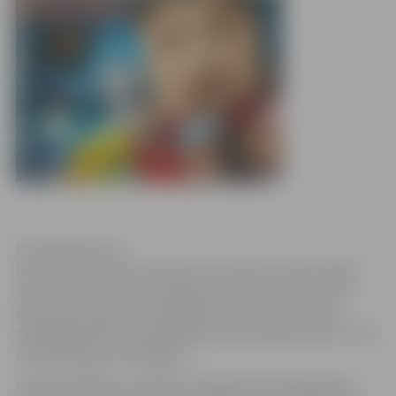
Publicitātes foto
Otrdien, 29.janvārī, pulksten 13, Kultūras nama Lielajā
zālē “Jaunais teātris” piedāvā atraktīvu mūziklu visai
ģimenei ar populāru dziedātāju, aktieru un Latvijas
talantīgāko bērnu piedalīšanos par vērtībām, kas arī tālā
nākotnē paliks nemainīgas.
Izrādes darbība norisinās 2112.gadā, kad starpplanētu