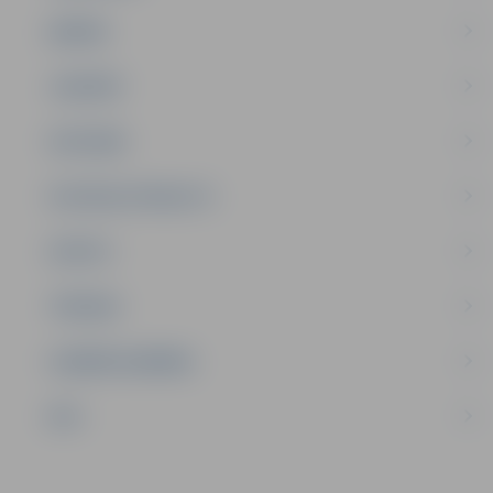
ĢIMENE
JAUNIEŠI
SATIKSME
SOCIĀLAIS ATBALSTS
SPORTS
TŪRISMS
UZŅĒMĒJDARBĪBA
NVO