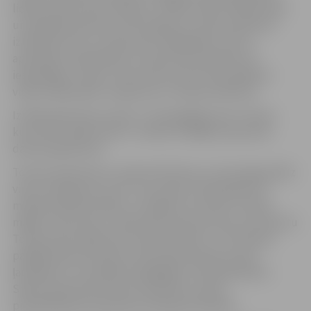
lidojumi kļuvuši par ikdienu. Izrādei veidoti krāšņi tērpi
un oriģināls skatuves noformējums, kas ļaus bērniem
iztēloties dzīvi uz Zemes pēc 100 gadiem, kad to
apmeklēs citplanētieši. Uz skatuves darbosies arī
iespaidīgais robots, kā arī liela nozīme tiks piešķirta
video projekcijām un gaismas un skaņas efektiem.
Izrādes galvenais varonis ir deviņgadīgs zēns Tomass,
kura tēvs nepārtraukti ir darbā, strādājot pie jaunas
datorprogrammas.
Tomass iepazīstas ar meiteni Patrīciju un drosmīgi palīdz
viņai, nenojaušot, ka tā ir viņa māsa. Citplanētieši no
melnās planētas Mafio, uzzinājuši, ka mazais Tomass
mājās ir viens pats, nolemj ielauzties pie viņa, lai atņemtu
Tomasa tēva radīto jauno datorsistēmu. Te Tomasam
palīgā dodas Patrīcija un abi kopā iesaistās cīņā ar
ļaunajiem un ne pārāk attapīgajiem citplanētiešiem.
Stāstu īpaši aizkustinošu dara bērnu sapņu
piepildīšanās par ģimenes atkalapvienošanos.