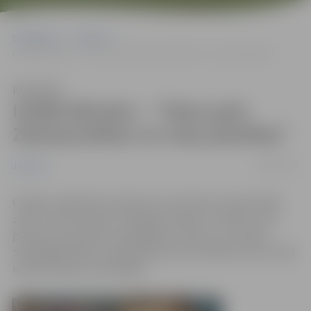
Sākumlapa
Jaunumi
Izrāde bērniem – “Viens pats Ziemassvētkos no citas planētas”
Klausīties
Izrāde bērniem – “Viens pats
Ziemassvētkos no citas planētas”
28/01/2013
Jaunumi
Otrdien, 29.janvārī, pulksten 13, Kultūras nama Lielajā
zālē “Jaunais teātris” piedāvā atraktīvu mūziklu visai
ģimenei ar populāru dziedātāju, aktieru un Latvijas
talantīgāko bērnu piedalīšanos par vērtībām, kas arī tālā
nākotnē paliks nemainīgas.