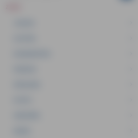
ZIŅAS
JAUNUMI
IZGLĪTĪBA
NODARBINĀTĪBA
PASĀKUMI
PAŠVALDĪBA
PILSĒTA
SABIEDRĪBA
ĢIMENE