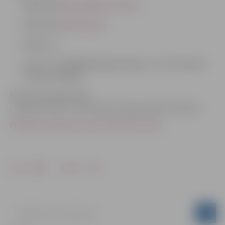
mājas lapā
www.jelgavas.krekli.lv
mājas lapā
www.llusp.lv
rakstot uz
zvanot uz 28783500 (Daiga Ziediņa, LLU SP Kultūras
virziena vadītāja)
Informāciju sagatavoja
„Jelgavas kreklu” informācijas sagatavošanas dienests
Pieteikuma anketa_Iznāc Gaismā (31.5 Kb)
Drukāt
Dalīties