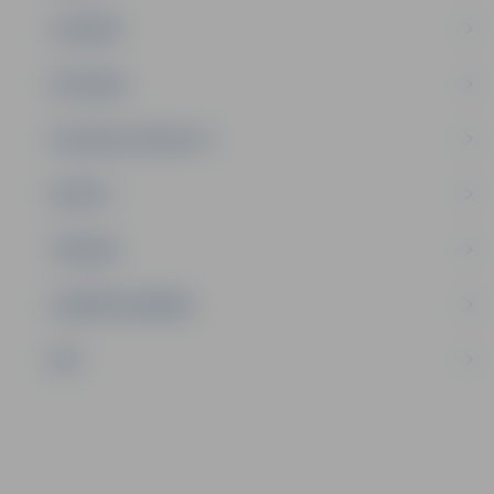
JAUNIEŠI
SATIKSME
SOCIĀLAIS ATBALSTS
SPORTS
TŪRISMS
UZŅĒMĒJDARBĪBA
NVO