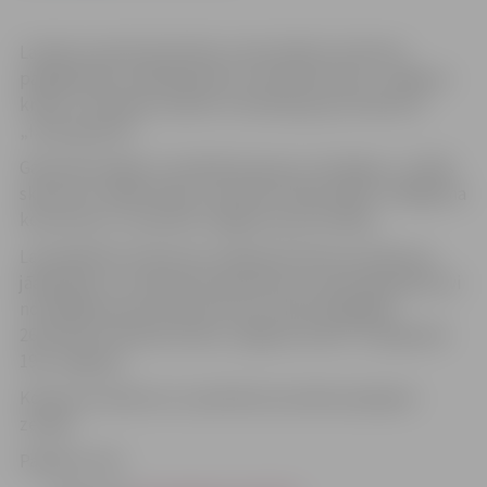
Latvijas Lauksaimniecības universitātes Studentu
pašpārvalde, sadarbojoties ar mūzikas klubu „Jelgavas
krekli” izsludina studentu mūzikas grupu konkursu
„Iznāc gaismā”.
Galvenais mērķis ir noskaidrot grupu, kas kāps uz „lielās
skatuves” dižfestivāla „Studentu diena 2010” noslēguma
koncertā (17. novembrī Jelgavas sporta hallē).
Lai piedalītos konkursā, ir jāizlasa konkursa nolikums,
jāaizpilda un uz
jānosūta pieteikums, kā arī jāparāda sevi
no labākās puses konkursā, kas notiks 2010.gada
26.oktobrī mūzikas klubā „Jelgavas krekli” (Lielajā ielā
19a, Jelgavā).
Konkursa nolikums un pieteikuma anketa pieejami
zemāk.
Papildus info: