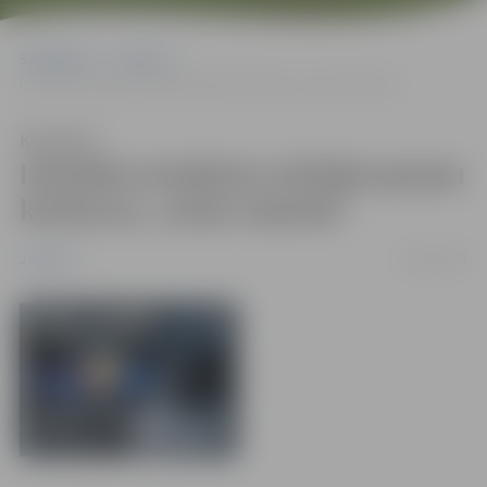
Sākumlapa
Jaunumi
Izsludina studentu mūzikas grupu konkursu „Iznāc Gaismā”
Klausīties
Izsludina studentu mūzikas grupu
konkursu „Iznāc Gaismā”
18/10/2010
Jaunumi