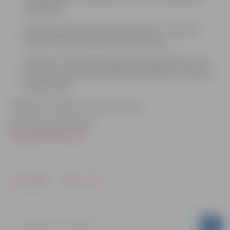
12.oktobris;
Finansējums mākslinieku rezidencēm – nākošais
konkurss paredzēts 2012.gada pavasarī;
Kultūras un mākslas programma (kapacitātes un uz
produktu orientētu aktivitāšu attīstība) – 10.marts,
8.septembris.
Sīkāka informācija: www.kknord.org
Informāciju sagatavoja
Zemgales NVO Centrs
Drukāt
Dalīties