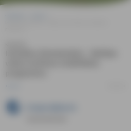
Sākumlapa
Jaunumi
Izsludina Ziemeļvalstu – Baltijas valstu kultūras mobilitātes
programmu
Klausīties
Izsludina Ziemeļvalstu – Baltijas
valstu kultūras mobilitātes
programmu
05/01/2011
Jaunumi