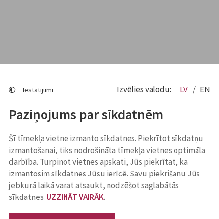
Izvēlies valodu:
LV
EN
Iestatījumi
Paziņojums par sīkdatnēm
Šī tīmekļa vietne izmanto sīkdatnes. Piekrītot sīkdatņu
izmantošanai, tiks nodrošināta tīmekļa vietnes optimāla
darbība. Turpinot vietnes apskati, Jūs piekrītat, ka
izmantosim sīkdatnes Jūsu ierīcē. Savu piekrišanu Jūs
jebkurā laikā varat atsaukt, nodzēšot saglabātās
sīkdatnes.
UZZINĀT VAIRĀK
.