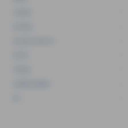
JAUNIEŠI
SATIKSME
SOCIĀLAIS ATBALSTS
SPORTS
TŪRISMS
UZŅĒMĒJDARBĪBA
NVO