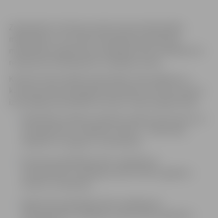
Ziemeļvalstu kultūras punkts aicina profesionālus
māksliniekus un kultūras darbiniekus pieteikties
mobilitātes programmai, sadarbības tīklu veidošanai un
rezidencēm Ziemeļvalstīs un Baltijas valstīs.
Kultūras fonds atbalsta aktivitātes visās mākslas un
kultūras jomās. 2011.gadā Ziemeļvalstu kultūras fonds ir
izsludinājis pieteikšanās termiņus visām programmām:
Mobilitātes atbalsts (atbalsta radošus braucienus uz
Ziemeļvalstīm un Baltijas valstīm) – 9.februāris,
20.aprīlis, 31.augusts, 2.novembris;
Īstermiņa sadarbības tīklu veidošana ar
Ziemeļvalstīm vai Baltijas valstīm (līdz 1 gadam) –
9.marts, 12.oktobris;
Ilgtermiņa sadarbības tīklu veidošana ar
Ziemeļvalstīm vai Baltijas valstīm (līdz 3 gadiem) –