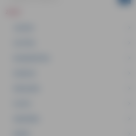
ZIŅAS
JAUNUMI
IZGLĪTĪBA
NODARBINĀTĪBA
PASĀKUMI
PAŠVALDĪBA
PILSĒTA
SABIEDRĪBA
ĢIMENE