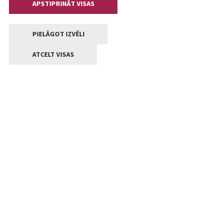
APSTIPRINĀT VISAS
PIELĀGOT IZVĒLI
ATCELT VISAS
Kontakti
Jelgavas valstpilsētas pašvaldība
Lielā iela 11, Jelgava, LV-3001
+371 63005522
pasts@jelgava.lv