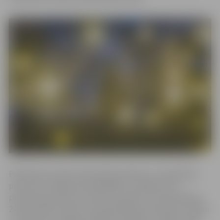
Pieteikties aicināti individuālie pārtikas un nepārtikas
produktu ražotāji, pārstrādātāji un tirgotāj, kuru
produkcija saistīta ar svētku tematiku vai izmantojama
Ziemassvētku dāvanu komplektēšanā, piemēram, eglīšu