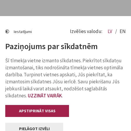
Izvēlies valodu:
LV
EN
Iestatījumi
Paziņojums par sīkdatnēm
Šī tīmekļa vietne izmanto sīkdatnes. Piekrītot sīkdatņu
izmantošanai, tiks nodrošināta tīmekļa vietnes optimāla
darbība. Turpinot vietnes apskati, Jūs piekrītat, ka
izmantosim sīkdatnes Jūsu ierīcē. Savu piekrišanu Jūs
jebkurā laikā varat atsaukt, nodzēšot saglabātās
sīkdatnes.
UZZINĀT VAIRĀK
.
APSTIPRINĀT VISAS
PIELĀGOT IZVĒLI