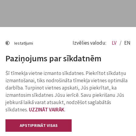
Izvēlies valodu:
LV
EN
Iestatījumi
Paziņojums par sīkdatnēm
Šī tīmekļa vietne izmanto sīkdatnes. Piekrītot sīkdatņu
izmantošanai, tiks nodrošināta tīmekļa vietnes optimāla
darbība. Turpinot vietnes apskati, Jūs piekrītat, ka
izmantosim sīkdatnes Jūsu ierīcē. Savu piekrišanu Jūs
jebkurā laikā varat atsaukt, nodzēšot saglabātās
sīkdatnes.
UZZINĀT VAIRĀK
.
APSTIPRINĀT VISAS