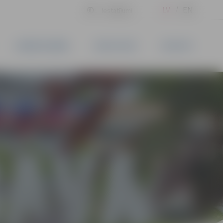
LV
EN
Iestatījumi
UZŅĒMĒJDARBĪBA
PAKALPOJUMI
KONTAKTI