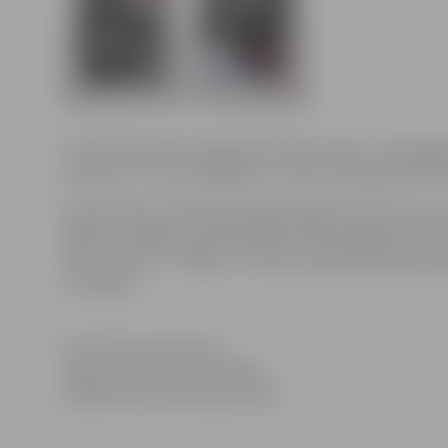
Līdz 28. februārim Jelgavas kultūras nama 1. stāva gal
izaugsmei’’, kas fotogrāfijās un video atspoguļo pils
Ekspozīcijā iemūžināti krāšņākie pilsētas kultūras un 
apskatīt Jelgavas jubilejas gada (750) spilgtāko mirk
video atskatu, ‘’Jelgava – pirmā Latvijas jauniešu galv
un kolāžas.
Informāciju sagatavoja
Jelgavas pilsētas pašvaldības
Sabiedriesko attiecību pārvaldē