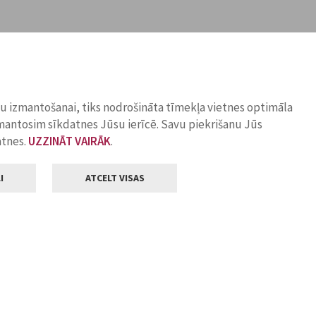
ņu izmantošanai, tiks nodrošināta tīmekļa vietnes optimāla
zmantosim sīkdatnes Jūsu ierīcē. Savu piekrišanu Jūs
atnes.
UZZINĀT VAIRĀK
.
I
ATCELT VISAS
Klientu apkalpošana
ilsētas pašvaldība
Darba laiks