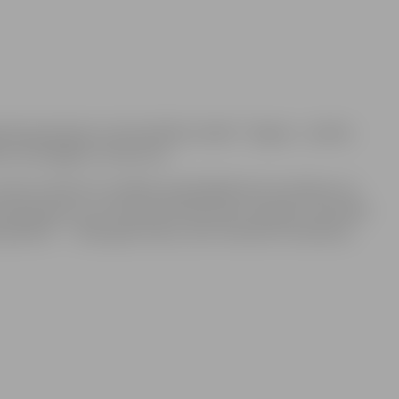
erijā apskatāma multimediāla izstāde ‘’Jelgava – pilsēta
ētas nozīmīgākos notikumus.
sporta notikumi. Izstādes apmeklētāji četros ekrānos var
ļu apkopojumu, 18. Starptautiskā ledus skulptūru festivāla
aspilsēta’’ – 2016. gada video, kā arī izbaudīt fotodarbus