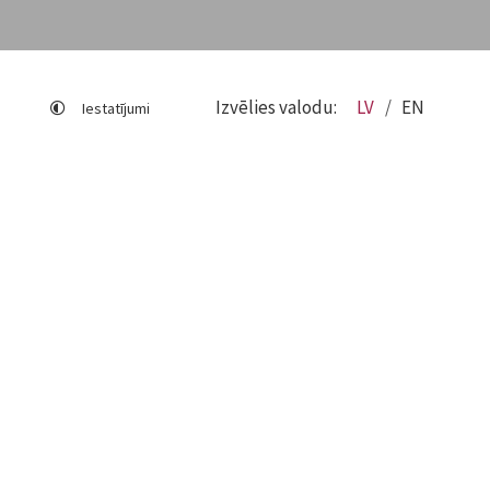
Izvēlies valodu:
LV
EN
Iestatījumi
Lapas karte
Viegli lasīt