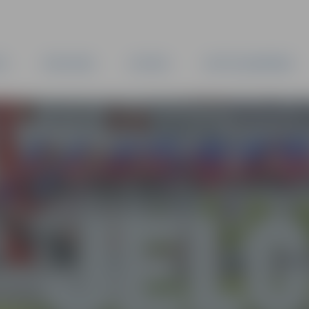
TA
PAŠVALDĪBA
IESTĀDES
KAPITĀLSABIEDRĪBAS