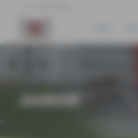
21.3 °C, 5.5 m/s, 59.5 %
JAUNUMI
PILSĒ
JAUNUMI