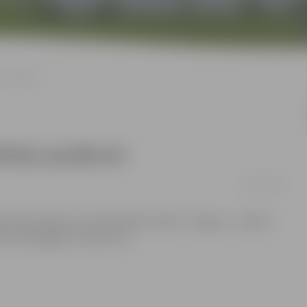
s pasākumi
ilsētas pasākumi
23/01/2017
erijā apskatāma multimediāla izstāde ‘’Jelgava – pilsēta
ētas nozīmīgākos notikumus.