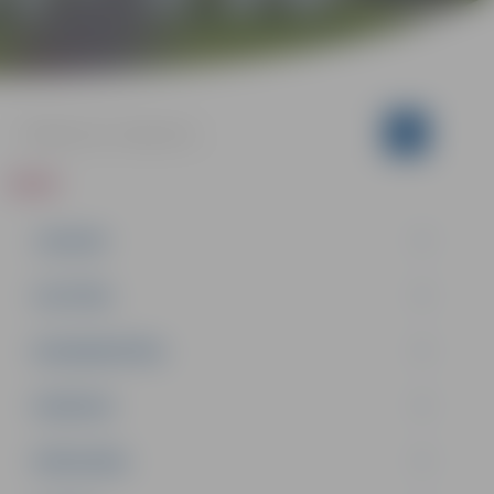
ZIŅAS
JAUNUMI
IZGLĪTĪBA
NODARBINĀTĪBA
PASĀKUMI
PAŠVALDĪBA