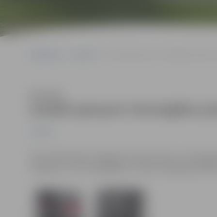
Sākumlapa
Jaunumi
Izstādē apkopoti vērienīgākie pilsēta
Klausīties
Izstādē apkopoti vērienīgākie p
Jaunumi
Līdz 28. februārim Jelgavas kultūras nama 1. stāva gal
izaugsmei’’, kas fotogrāfijās un video atspoguļo pils