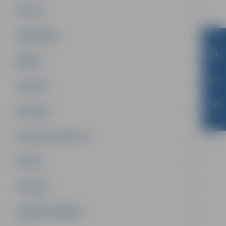
PILSĒTA
SABIEDRĪBA
ĢIMENE
JAUNIEŠI
SATIKSME
SOCIĀLAIS ATBALSTS
SPORTS
TŪRISMS
UZŅĒMĒJDARBĪBA