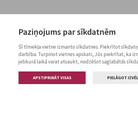
Paziņojums par sīkdatnēm
Šī tīmekļa vietne izmanto sīkdatnes. Piekrītot sīkdat
darbība. Turpinot vietnes apskati, Jūs piekrītat, ka i
jebkurā laikā varat atsaukt, nodzēšot saglabātās sīkd
APSTIPRINĀT VISAS
PIELĀGOT IZVĒL
Kontakti
Jelgavas valstp