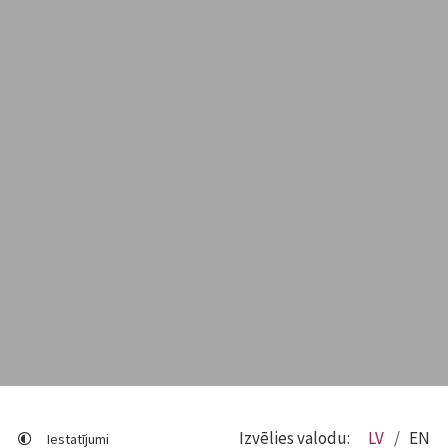
Izvēlies valodu:
LV
EN
Iestatījumi