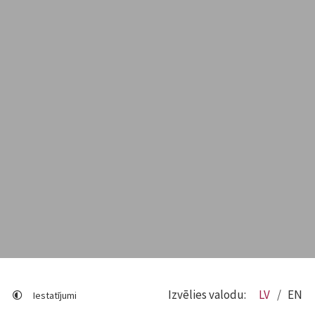
Izvēlies valodu:
LV
EN
Iestatījumi