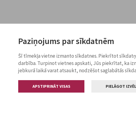
Paziņojums par sīkdatnēm
Šī tīmekļa vietne izmanto sīkdatnes. Piekrītot sīkdat
darbība. Turpinot vietnes apskati, Jūs piekrītat, ka i
jebkurā laikā varat atsaukt, nodzēšot saglabātās sīkd
APSTIPRINĀT VISAS
PIELĀGOT IZVĒL
Kontakti