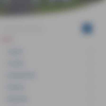
ZIŅAS
JAUNUMI
IZGLĪTĪBA
NODARBINĀTĪBA
PASĀKUMI
PAŠVALDĪBA