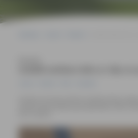
Sākumlapa
Jaunumi
Pasākumi
Izstādē satiekas laiks ar
Klausīties
Izstādē satiekas laiks ar vēju u
Jaunumi
Pasākumi
Pilsēta
Sabiedrība
Sestdien, 29. martā, pulksten 13 Ģederta Eliasa Jelga
Ivandas Spulles-Meieres personālizstāde “LAIKS. Ar 
līdz 27. aprīlim.