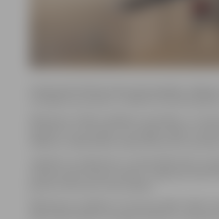
Ivanda Spulle-Meiere ik pēc pieciem gadiem Jelgavas m
cienītājiem par paveikto. Izstādē būs skatāmas grafika
Māksliniece strādā ar dažādiem materiāliem, un, kā pa
piepildot to ar emocijām, aizrautīgām līnijām un daudz
mākslai un māksliniekam nepieciešama domu apmaiņa 
Jāpiebilst, ka māksliniece ir Latvijas Mākslinieku sav
Ivandas Spulles-Meieres pilsēta ir Jelgava jau kopš 1970
ģimenē, iedvesmota starp savējiem.
Mākslinieces novēlējums: “lai mana izstāde “LAIKS. A
atjaunotām domām, saturīgiem darbiem un skaistiem