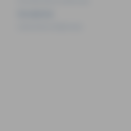
Foto: Ģ. Eliasa vēstures un mākslas muzejs
Ziņu sagatavoja
Ģ. Eliasa vēstures un mākslas muzejs