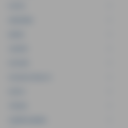
PILSĒTA
SABIEDRĪBA
ĢIMENE
JAUNIEŠI
SATIKSME
SOCIĀLAIS ATBALSTS
SPORTS
TŪRISMS
UZŅĒMĒJDARBĪBA