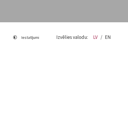
Izvēlies valodu:
LV
EN
Iestatījumi
Lapas karte