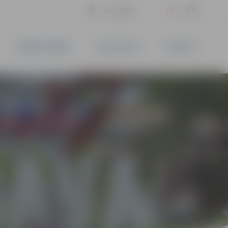
LV
EN
Iestatījumi
UZŅĒMĒJDARBĪBA
PAKALPOJUMI
KONTAKTI