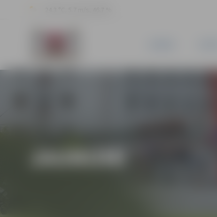
24.3 °C, 5.7 m/s, 46.7 %
JAUNUMI
PILSĒ
JAUNUMI