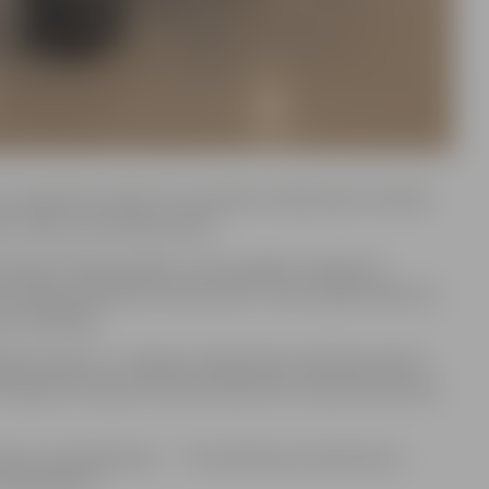
uzejā rīko izstādi. Tas ir pārskats mākslinieces talanta
s, stikla un keramikas darbi.
ti saka: “Parastu plakni, virsmu padaru neparastu,
veidīgi aizpildītiem laukumiem”. Viņa ir pārliecināta, ka
ar skatītāju.
ienības biedre un Jelgavas mākslinieku biedrības biedre.
. gada 26. maija, kur jūtas atbalstīta un īpaši stipra savā
r vēju un pulksteņiem…
”
Tevi iedvesmo, iekustina uz
 nedarbiem!”