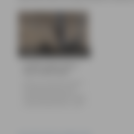
6 bildes
Izstādē satiekas laiks ar
vēju un pulksteņiem
Sestdien, 29. martā, pulksten 13 Ģederta
Eliasa Jelgavas vēstures un mākslas
muzejā tiks atklāta mākslinieces
Ivandas Spulles-Meieres personālizstāde
“LAIKS. Ar vēju un pulksteņiem...”. Izstāde
muzejā būs aplūkojama līdz 27. aprīlim.