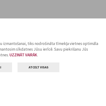
ņu izmantošanai, tiks nodrošināta tīmekļa vietnes optimāla
zmantosim sīkdatnes Jūsu ierīcē. Savu piekrišanu Jūs
atnes.
UZZINĀT VAIRĀK
.
I
ATCELT VISAS
Klientu apkalpošana