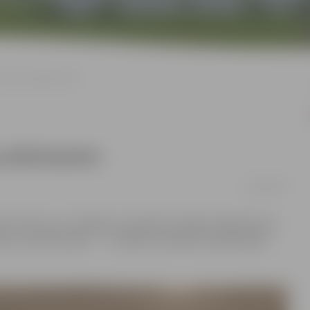
 vēju un pulksteņiem
n pulksteņiem
28/03/2025
vas vēstures un mākslas muzejā tiks atklāta mākslinieces
vēju un pulksteņiem…”. Izstāde muzejā būs aplūkojama