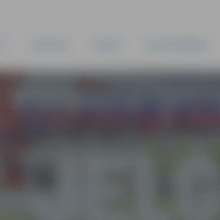
TA
PAŠVALDĪBA
IESTĀDES
KAPITĀLSABIEDRĪBAS