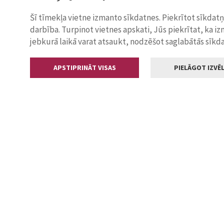
Šī tīmekļa vietne izmanto sīkdatnes. Piekrītot sīkdat
darbība. Turpinot vietnes apskati, Jūs piekrītat, ka i
jebkurā laikā varat atsaukt, nodzēšot saglabātās sīkd
APSTIPRINĀT VISAS
PIELĀGOT IZVĒL
Kontakti
Jelgavas valstp
Lielā iela 11
+371 630055
pasts@jelga