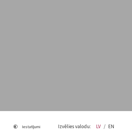
Izvēlies valodu:
LV
EN
Iestatījumi