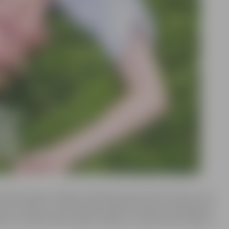
audžu grupas kopējais mākslinieciskais darbs teātrī, kurā
tīs savu vecāku un vecvecāku bērnības atmiņas. Iestudējumā
diem, kas šajā mācību gadā Jelgavas Jaunajā teātrī apguva