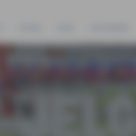
TA
PAŠVALDĪBA
IESTĀDES
KAPITĀLSABIEDRĪBAS