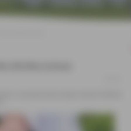
ecvecāku bērnības atmiņas
āku bērnības atmiņas
01/06/2017
ra bērnu un pusaudžu teātra studijas uzvedums “Bērnības
a”.