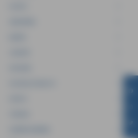
PILSĒTA
SABIEDRĪBA
ĢIMENE
JAUNIEŠI
SATIKSME
SOCIĀLAIS ATBALSTS
SPORTS
TŪRISMS
UZŅĒMĒJDARBĪBA