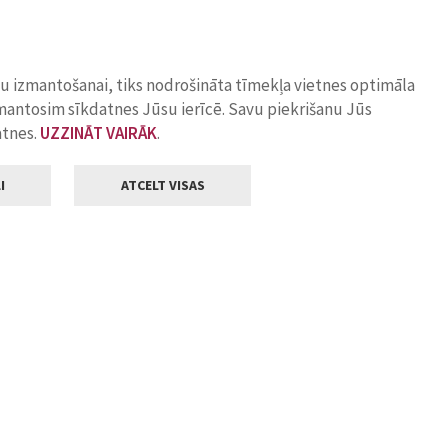
ņu izmantošanai, tiks nodrošināta tīmekļa vietnes optimāla
zmantosim sīkdatnes Jūsu ierīcē. Savu piekrišanu Jūs
atnes.
UZZINĀT VAIRĀK
.
I
ATCELT VISAS
Klientu apkalpošana
ilsētas pašvaldība
Darba laiks
, Jelgava, LV-3001
Pirmdienās
8.00 - 18.00
Otrdienās
8.00 - 17.00
22