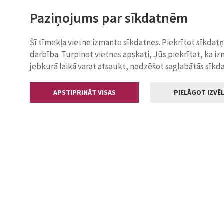
Paziņojums par sīkdatnēm
Šī tīmekļa vietne izmanto sīkdatnes. Piekrītot sīkdat
darbība. Turpinot vietnes apskati, Jūs piekrītat, ka i
jebkurā laikā varat atsaukt, nodzēšot saglabātās sīkd
APSTIPRINĀT VISAS
PIELĀGOT IZVĒL
Kontakti
Jelgavas valstp
Lielā iela 11
+371 630055