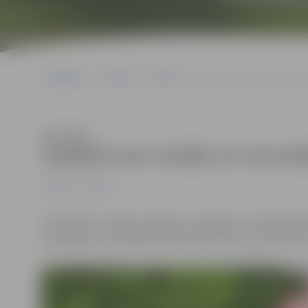
Sākumlapa
Jaunumi
Pilsēta
Izstāstīs savu vecāku un v
Klausīties
Izstāstīs savu vecāku un vecvec
Jaunumi
Pilsēta
Pirmizrādi 4. jūnijā piedzīvos Jelgavas Jaunā teāt
melodijas”, kas pulksten 18 notiks kultūras namā “Rot