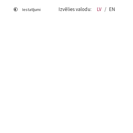
Izvēlies valodu:
LV
EN
Iestatījumi
Lapas karte
Viegli lasīt
Sociālo mediju lietošana
Sīkdatņu izmantošana