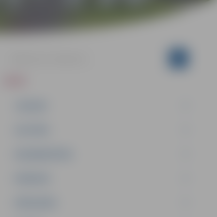
ZIŅAS
JAUNUMI
IZGLĪTĪBA
NODARBINĀTĪBA
PASĀKUMI
PAŠVALDĪBA