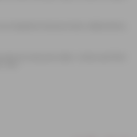
rī caur 20. gadsimta otrās puses mūziku, atklājot laikmetu,
ma kasē, bet stundu pirms izrādes – kultūras namā “Rota”.
– 2 eiro.