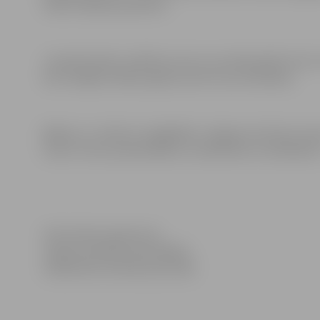
teātra mākslas pamatus.
Jaunieši stāstus atklās ne vien caur aktierspēli, bet a
kas risinājās vairākus gadus pirms viņu dzimšanas.
Biļetes uz izrādi var iegādāties Jelgavas kultūras na
Cena ir 3 eiro, pensionāriem, studentiem un skolēniem 
Informācija sagatavota
Jelgavas pilsētas pašvaldības
Sabiedrisko attiecību pārvaldē