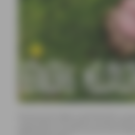
Šis būs jau otrais Jelgavas Jaunā teātra bērnu un pus
17 jauni cilvēki caur savu pieredzi un izpratni izstās
piedalīsies bērni un jaunieši vecumā no 8 līdz 15 ga