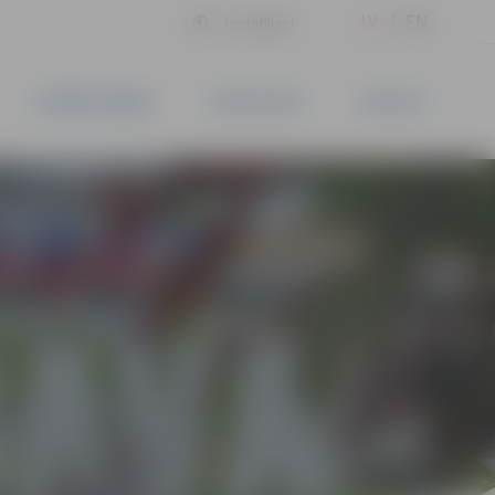
LV
EN
Iestatījumi
UZŅĒMĒJDARBĪBA
PAKALPOJUMI
KONTAKTI