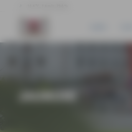
18.4 °C, 3.4 m/s, 79.6 %
JAUNUMI
PILSĒ
JAUNUMI