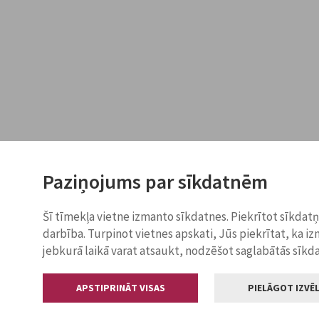
Paziņojums par sīkdatnēm
Šī tīmekļa vietne izmanto sīkdatnes. Piekrītot sīkdat
darbība. Turpinot vietnes apskati, Jūs piekrītat, ka i
jebkurā laikā varat atsaukt, nodzēšot saglabātās sīkd
APSTIPRINĀT VISAS
PIELĀGOT IZVĒL