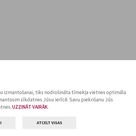
ņu izmantošanai, tiks nodrošināta tīmekļa vietnes optimāla
zmantosim sīkdatnes Jūsu ierīcē. Savu piekrišanu Jūs
atnes.
UZZINĀT VAIRĀK
.
I
ATCELT VISAS