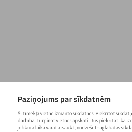
Paziņojums par sīkdatnēm
Šī tīmekļa vietne izmanto sīkdatnes. Piekrītot sīkdat
darbība. Turpinot vietnes apskati, Jūs piekrītat, ka i
jebkurā laikā varat atsaukt, nodzēšot saglabātās sīkd