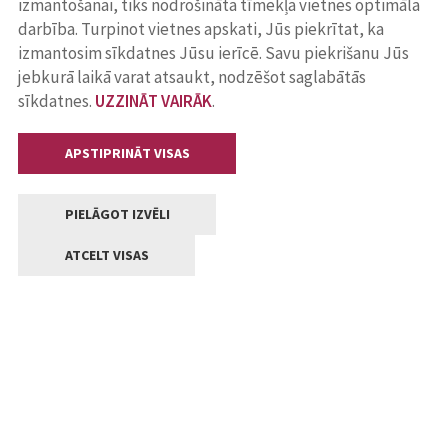
izmantošanai, tiks nodrošināta tīmekļa vietnes optimāla
darbība. Turpinot vietnes apskati, Jūs piekrītat, ka
izmantosim sīkdatnes Jūsu ierīcē. Savu piekrišanu Jūs
jebkurā laikā varat atsaukt, nodzēšot saglabātās
sīkdatnes.
UZZINĀT VAIRĀK
.
APSTIPRINĀT VISAS
PIELĀGOT IZVĒLI
ATCELT VISAS
Kontakti