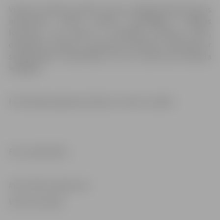
Vietnes izstrāde turpinās, lai jau tuvākajās dienās ikviens
interesents varētu uzzināt nozīmīgākos valdības
lēmumus, kas saistīti ar ārkārtējo situāciju valstī,
detalizētu Latvijas un pasaules statistiku, iepazīties ar
skaidrojošiem materiāliem, kā arī uzzināt par atbalsta
iespējām.
Informācija pieejama latviešu un krievu valodā.
Foto: publicitātes
Informācija sagatavota
Valsts kancelejā