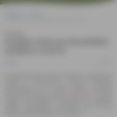
Sākumlapa
Jaunumi
Izveidota vietne par aktualitātēm saistībā ar Covid-19
Klausīties
Izveidota vietne par aktualitātēm
saistībā ar Covid-19
26/03/2020
Jaunumi
Lai iedzīvotāji varētu ērtāk rast atbildes uz jautājumiem
koronavīrusa
Covid-19 infekcijas
saistībā ar
uzliesmojumu un tā radīto ietekmi, i
zveidota
vienotā informācijas vietne
covid19.gov.lv
. Vietnē
regulāri tiek apkopota informācija no atbildīgo
iestāžu mājaslapām, statistikas dati, kā arī
biežāk uzdotie jautājumi un atbildes.