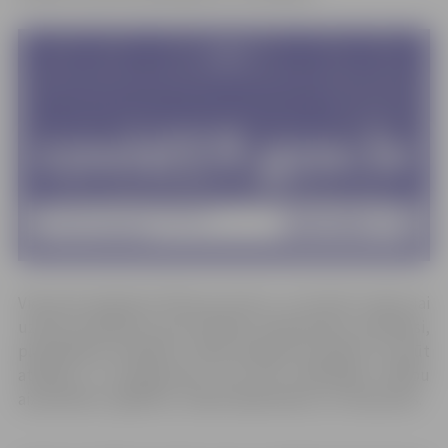
Vienuviet apkopoti tālruņa numuri, uz kuriem zvanīt, lai
uzdotu jautājumus par slimības simptomiem, profilaksi,
pieteikšanos analīzēm. Tāpat pieejami kontakti, kur gūt
atbildes uz jautājumiem, kas skar patērētāju tiesību
aizsardzību, izglītību, robežu šķērsošanu un citas jomas.