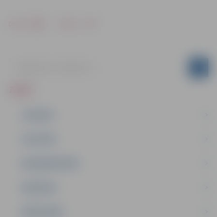
Drukāt
Dalīties
ZIŅAS
JAUNUMI
IZGLĪTĪBA
NODARBINĀTĪBA
PASĀKUMI
PAŠVALDĪBA