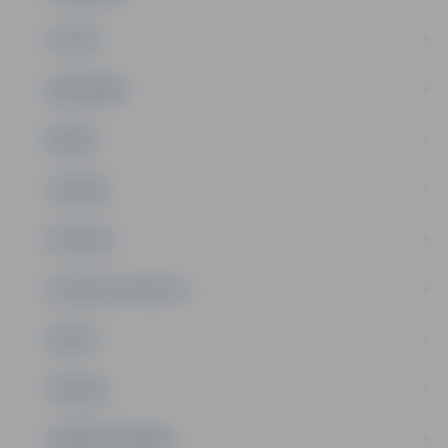
PILSĒTA
SABIEDRĪBA
ĢIMENE
JAUNIEŠI
SATIKSME
SOCIĀLAIS ATBALSTS
SPORTS
TŪRISMS
UZŅĒMĒJDARBĪBA