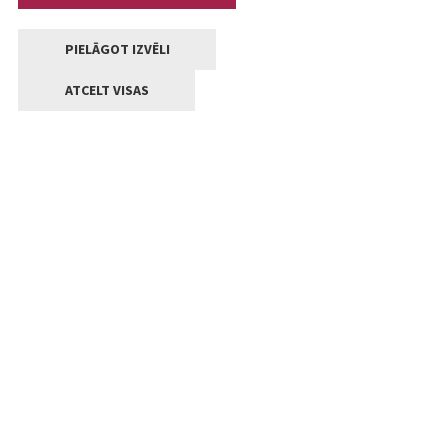
PIELĀGOT IZVĒLI
ATCELT VISAS
Kontakti
Jelgavas valstpilsētas pašvaldība
Lielā iela 11, Jelgava, LV-3001
+371 63005522
pasts@jelgava.lv