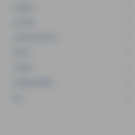
JAUNIEŠI
SATIKSME
SOCIĀLAIS ATBALSTS
SPORTS
TŪRISMS
UZŅĒMĒJDARBĪBA
NVO