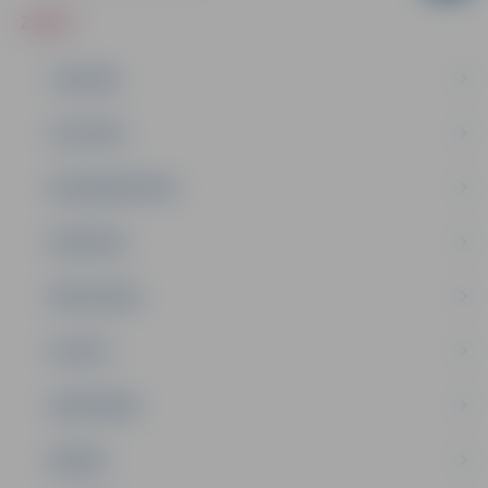
ZIŅAS
JAUNUMI
IZGLĪTĪBA
NODARBINĀTĪBA
PASĀKUMI
PAŠVALDĪBA
PILSĒTA
SABIEDRĪBA
ĢIMENE