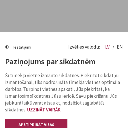
Izvēlies valodu:
LV
EN
Iestatījumi
Paziņojums par sīkdatnēm
Šī tīmekļa vietne izmanto sīkdatnes. Piekrītot sīkdatņu
izmantošanai, tiks nodrošināta tīmekļa vietnes optimāla
darbība. Turpinot vietnes apskati, Jūs piekrītat, ka
izmantosim sīkdatnes Jūsu ierīcē. Savu piekrišanu Jūs
jebkurā laikā varat atsaukt, nodzēšot saglabātās
sīkdatnes.
UZZINĀT VAIRĀK
.
APSTIPRINĀT VISAS