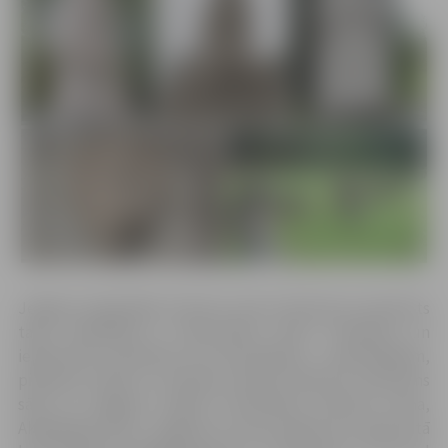
Jelgavas reģionālais tūrisma centrs informē, ka maršruts
tapis sadarbībā ar vēsturnieku Andri Tomašūnu un
iepazīstina ar Brīvības cīņu lieciniekiem – pieminekļiem,
piemiņas zīmēm un atdusas vietām. Maršrutu ieteicams
sākt no Jelgavas Svētās Trīsvienības baznīcas torņa,
Akadēmijas ielā 1, Jelgavā, kur bez maksas var saņemt tā