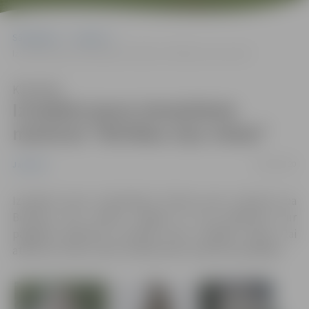
Sākumlapa
Jaunumi
Izveidots jauns tematiskais maršruts “Brīvības cīņu vietas”
Klausīties
Izveidots jauns tematiskais
maršruts “Brīvības cīņu vietas”
24/02/2020
Jaunumi
Izveidots jauns tematiskais tūrisma auto maršruts pa
Brīvības cīņu vietām Jelgavā un tās apkārtnē,
kur
pagājušā gadsimta pirmajā pusē risinājās kaujas, lai
atbrīvotu mūsu valsti no Bermonta-Avalova karaspēka.