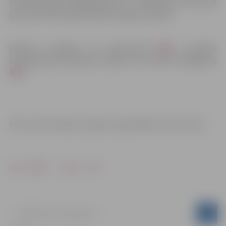
karti. Maršruta kopējais garums ir 77 kilometri, un tas ved
gan pa asfaltēta, gan grantēta seguma ceļiem.
Maršruts pieejams arī elektroniski
ŠEIT
, savukārt
informācija par piemiņas vietām un to vēsturi meklējama
ŠEIT
.
Foto un informācija: Jelgavas reģionālais tūrisma centrs
Drukāt
Dalīties