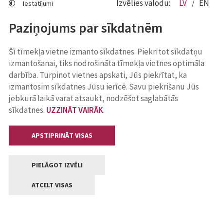
Izvēlies valodu:
LV
EN
Iestatījumi
Paziņojums par sīkdatnēm
Šī tīmekļa vietne izmanto sīkdatnes. Piekrītot sīkdatņu
izmantošanai, tiks nodrošināta tīmekļa vietnes optimāla
darbība. Turpinot vietnes apskati, Jūs piekrītat, ka
izmantosim sīkdatnes Jūsu ierīcē. Savu piekrišanu Jūs
jebkurā laikā varat atsaukt, nodzēšot saglabātās
sīkdatnes.
UZZINĀT VAIRĀK
.
APSTIPRINĀT VISAS
PIELĀGOT IZVĒLI
ATCELT VISAS