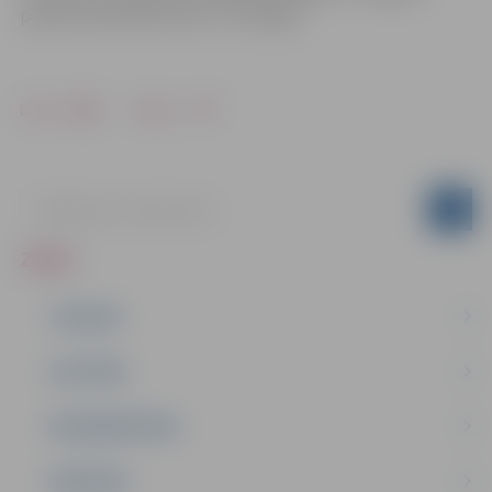
pilsētas bibliotēkā. Nāc un izmēģini!
Drukāt
Dalīties
ZIŅAS
JAUNUMI
IZGLĪTĪBA
NODARBINĀTĪBA
PASĀKUMI