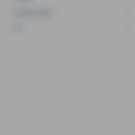
UZŅĒMĒJDARBĪBA
NVO