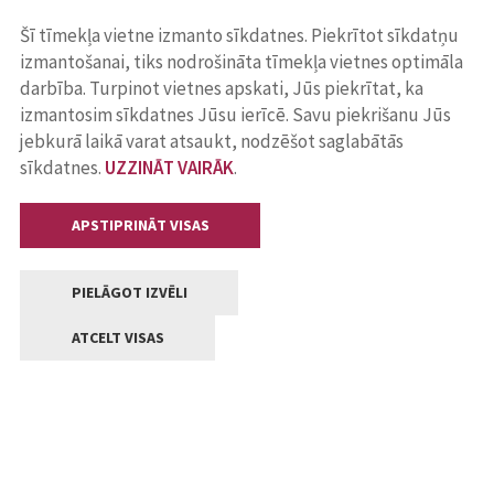
Šī tīmekļa vietne izmanto sīkdatnes. Piekrītot sīkdatņu
izmantošanai, tiks nodrošināta tīmekļa vietnes optimāla
darbība. Turpinot vietnes apskati, Jūs piekrītat, ka
izmantosim sīkdatnes Jūsu ierīcē. Savu piekrišanu Jūs
jebkurā laikā varat atsaukt, nodzēšot saglabātās
sīkdatnes.
UZZINĀT VAIRĀK
.
APSTIPRINĀT VISAS
PIELĀGOT IZVĒLI
ATCELT VISAS