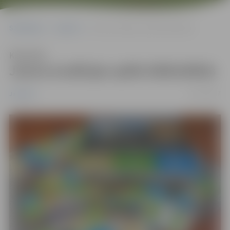
Sākumlapa
Jaunumi
Jauna erudīcijas spēle bibliotēkās
Klausīties
Jauna erudīcijas spēle bibliotēkās
01/12/2017
Jaunumi