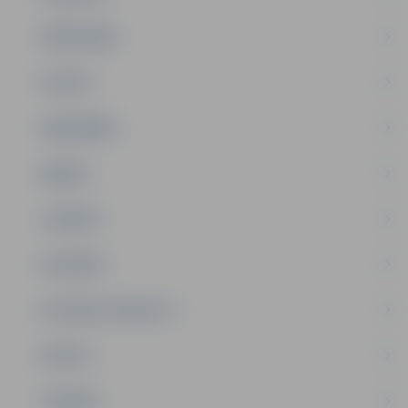
PAŠVALDĪBA
PILSĒTA
SABIEDRĪBA
ĢIMENE
JAUNIEŠI
SATIKSME
SOCIĀLAIS ATBALSTS
SPORTS
TŪRISMS