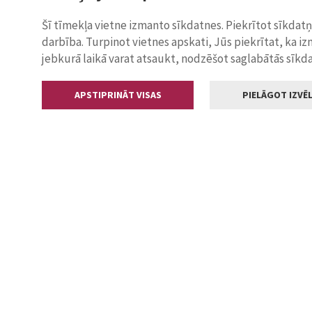
Šī tīmekļa vietne izmanto sīkdatnes. Piekrītot sīkdat
darbība. Turpinot vietnes apskati, Jūs piekrītat, ka i
jebkurā laikā varat atsaukt, nodzēšot saglabātās sīkd
APSTIPRINĀT VISAS
PIELĀGOT IZVĒL
Kontakti
Jelgavas valstp
Lielā iela 11
+371 630055
pasts@jelga