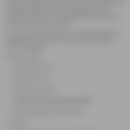
ļoti labu regulāro čempionātu, taču vilšanās fināla spēlēs
un iespēja mēģināt vēlreiz nākamajā gadā. Ivandas
Hudjakovas 21 punkts un 8 bumbas nelīdzēja Valmieras
komandai pēdējā sezonas spēlē.
Par JSBL regulārā čempionāta uzvarētājām šogad kļuva
“Daugavpils Universitāte” komanda, 2.vietā atstājot
“RSU 2” spēlētājas.
Final 4 ALL STARS:
Inga Borodavko, DU
Olga Lakomko, DU
Līga Piļkeviča, RSU2
Janeta Rozentāle, Bk Jelgava/BJSS
Ivanda Hudjakova, Valmiera Ordo
Final 4 MVP: