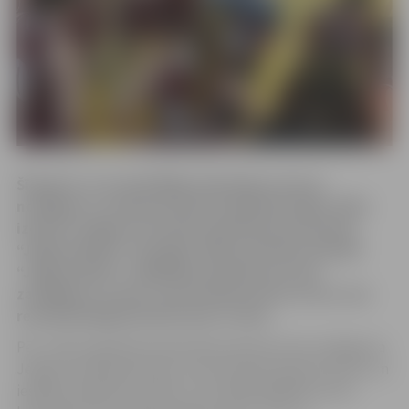
Šī gada 8. un 9.aprīlī Rīgā veiksmīgs sezonas
noslēgums Jaunajā sieviešu basketbola līgā
(JSBL)
izdevies Jelgavas sieviešu basketbola komandai
“Jelgava/BJSS”. Spraigās JSBL pusfināla cīņās BK
“Jelgava/BJSS” spēlētājas piedzīvoja vienu
zaudējumu un guva vienu pārliecinošu uzvaru, kas
rezultātā jelgavniecēm deva 3.vietu.
Pēc JSBL regulārā čempionāta pamatturnīra noslēguma
Jelgavas basketbolistes turnīra tabulā ieņēma 4.vietu un
iespēju piedalīties FINAL 4. Pusfinālā labākās četras