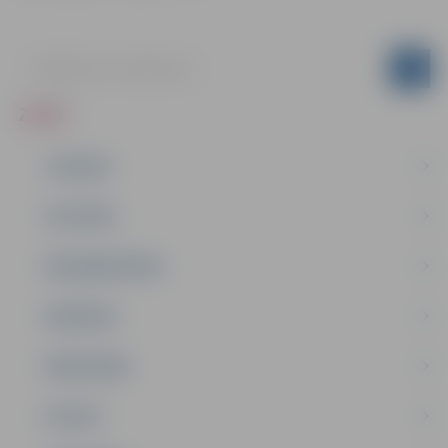
ZIŅAS
JAUNUMI
IZGLĪTĪBA
NODARBINĀTĪBA
PASĀKUMI
PAŠVALDĪBA
PILSĒTA