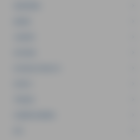
SABIEDRĪBA
ĢIMENE
JAUNIEŠI
SATIKSME
SOCIĀLAIS ATBALSTS
SPORTS
TŪRISMS
UZŅĒMĒJDARBĪBA
NVO