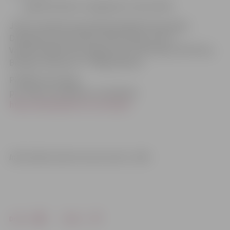
Inga Borodavko, Daugavpils Universitāte
JSBL astotajā čempionātā piedalījās 9 komandas:
Daugavpils Universitāte, BK Ventspils, RSU 2,
Valmiera/ORDO, BK Jelgava/BJSS, BK Saldus, BK Filter,
BK Ogre, Rīdzene/TTT Rīga kadetes.
Plašāka informācija
par JSBL rezultātiem un statistiku:
http://www.basket.lv/turniri/jsbl
Informācija: Sporta servisa centrs, JSBL
Drukāt
Dalīties