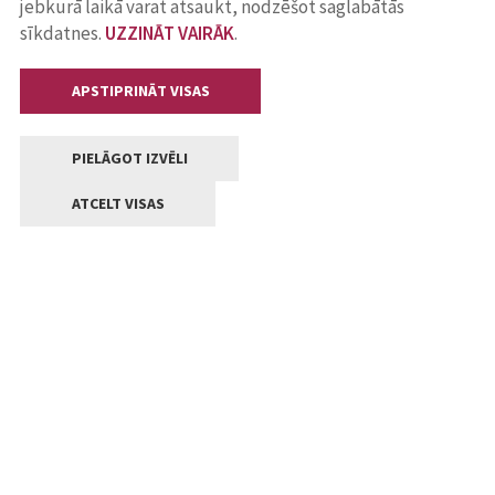
jebkurā laikā varat atsaukt, nodzēšot saglabātās
sīkdatnes.
UZZINĀT VAIRĀK
.
APSTIPRINĀT VISAS
PIELĀGOT IZVĒLI
ATCELT VISAS
Kontakti
Jelgavas valstpilsētas pašvaldība
Lielā iela 11, Jelgava, LV-3001