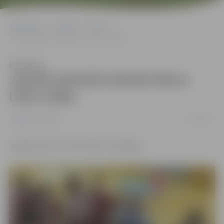
Sākumlapa
Jaunumi
Sports
JAUNĀ SIEVIEŠU BASKETBOLA LĪGA (JSBL)
Klausīties
JAUNĀ SIEVIEŠU BASKETBOLA
LĪGA (JSBL)
11/04/2017
Jaunumi
Sports
Jelgavnieces izcīna bronzas medaļas!