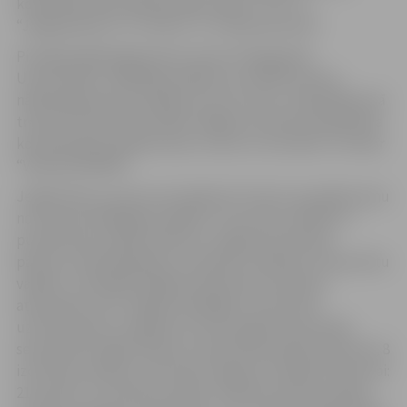
komandas tika sadalītas šādos pāros: “DU” vs
“Jelgava/BJSS” un “RSU2” vs “Valmiera/Ordo”.
Pirmajā spēlē jelgavnieces atzina “Daugavpils
Univeristāte” spēlētāju pārākumu (53:39), bet jau
nākamajā dienā turpināja cīņu par 3.vietu. Izšķirošajā cīņā
trenera Harija Zelča vadītā Jelgavas sieviešu basketbola
komanda guva pārliecinošu uzvaru ar rezultātu 71:47 pār
“Valmiera/ORDO”.
Jelgavnieces, pirmo reizi iekļūstot Final 4, aizvadīja vienu
no sezonas labākajām spēlēm. Izvirzoties vadībā ar 7
punktiem jau spēles sākumā, Jelgavas komanda
pārsvaru tikai kāpināja un puslaiku noslēdza ar 20 punktu
vadību. 3.trešdaļas beigās valmierietes nedaudz
atdzīvojās, taču Jelgava atbildēja ar precīziem
uzbrukumiem un godam izcīnīta augstā 3.vieta šajā
sezonā. BK Jelgava līderei Janetai Rozentālei 18 punkti, 8
izcīnītas bumbas un ļoti labs sniegums Sindijai Smirnovai:
21 punkts, 5 izcīnītas bumbas. Valmiera Ordo aizvadīja