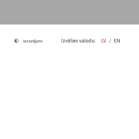
Izvēlies valodu:
LV
EN
Iestatījumi
Lapas karte