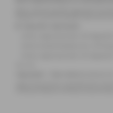
Dude ar 19 gūtiem punktiem un 11 atlecošajām bu
Nākamo JSBL kārtas spēli BK “Jelgava/BJSS” komanda 
Daugavpils Universitātes spēlētājas. Spēles sākums pu
BK “Jelgava/BJSS” spēļu kalendārs:
16.marts, Jelgavas Sporta halle – BK “Jelgava/BJS
18.marts, Ventspils Olimpiskais centrs – BK “Vent
25.marts, Jelgavas Sporta halle – BK “Jelgava/BJS
JSBL, 2.marts
“Jelgava/BJSS
” –
“Filter
” 63:39
(23:9, 19:10, 8:15, 13:
Jelgava: D.Dude 19+11ab, J.Rozentāle 18+7ab, S.Smir
L.Strautiņa 4, D.Blūma 2, K.Hofmane, A.Ozola, R.Ozoliņa