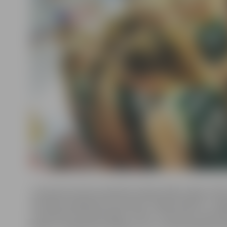
Jaunajā sieviešu basketbola līgā (JSBL) 2016./2
sieviešu basketbola komanda “Jelgava/BJSS”. Jelg
rezultātu 63:39 pārspēja “Filter” komandu.
Rezult