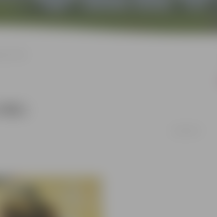
īga (JSBL)
JSBL)
16/03/2017