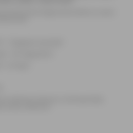
mbām, sakrājot “double-double”.
aizvadīs 16.martā Jelgavas Sporta hallē, kur uzņems
lksten 18.30.
S” – “Daugavpils universitāte”
spils” – BK “Jelgava/BJSS”
S” – BS “Ogre”
5)
nova 7+9ab+4rp, K.Antonova 7, A.Stūrmane 6+6ab,
, L.Vītola, L.Kokoreviča.