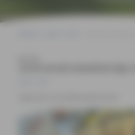
Sākumlapa
Jaunumi
Sports
Jaunā sieviešu basketbola l
Klausīties
Jaunā sieviešu basketbola līga (
Jaunumi
Sports
Jelgavniecēm uzvara! Nākamā spēle 16.martā!