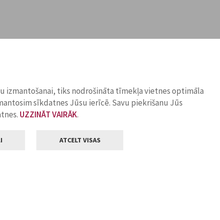
ņu izmantošanai, tiks nodrošināta tīmekļa vietnes optimāla
zmantosim sīkdatnes Jūsu ierīcē. Savu piekrišanu Jūs
atnes.
UZZINĀT VAIRĀK
.
I
ATCELT VISAS
Klientu apkalpošana