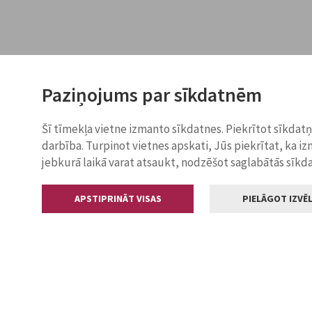
Paziņojums par sīkdatnēm
Šī tīmekļa vietne izmanto sīkdatnes. Piekrītot sīkdat
darbība. Turpinot vietnes apskati, Jūs piekrītat, ka i
jebkurā laikā varat atsaukt, nodzēšot saglabātās sīkd
APSTIPRINĀT VISAS
PIELĀGOT IZVĒL
Kontakti