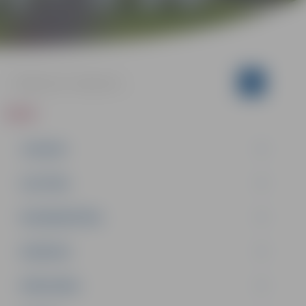
ZIŅAS
JAUNUMI
IZGLĪTĪBA
NODARBINĀTĪBA
PASĀKUMI
PAŠVALDĪBA