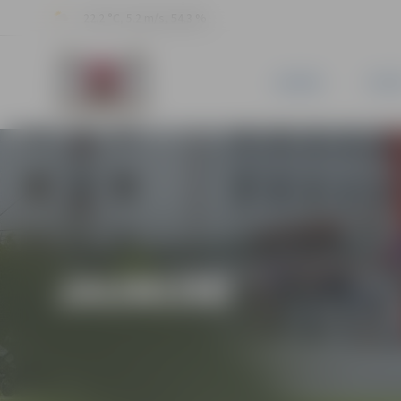
22.2 °C, 5.2 m/s, 54.3 %
JAUNUMI
PILSĒ
JAUNUMI