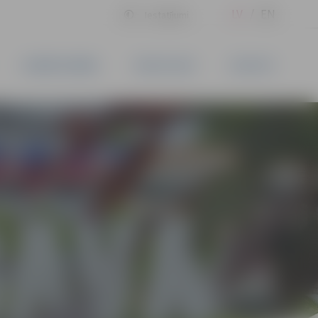
LV
EN
Iestatījumi
UZŅĒMĒJDARBĪBA
PAKALPOJUMI
KONTAKTI