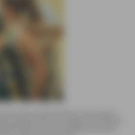
107.gada sezonu mainīgām sekmēm aizvada Jelgavas
avas basketbolistes 2.martā Jelgavas Sporta hallē ar
atīvākā Jelgavas komandas spēlētāj
a šoreiz Diāna