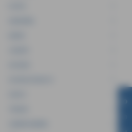
PILSĒTA
SABIEDRĪBA
ĢIMENE
JAUNIEŠI
SATIKSME
SOCIĀLAIS ATBALSTS
SPORTS
TŪRISMS
UZŅĒMĒJDARBĪBA