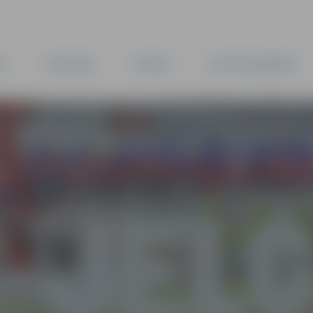
TA
PAŠVALDĪBA
IESTĀDES
KAPITĀLSABIEDRĪBAS