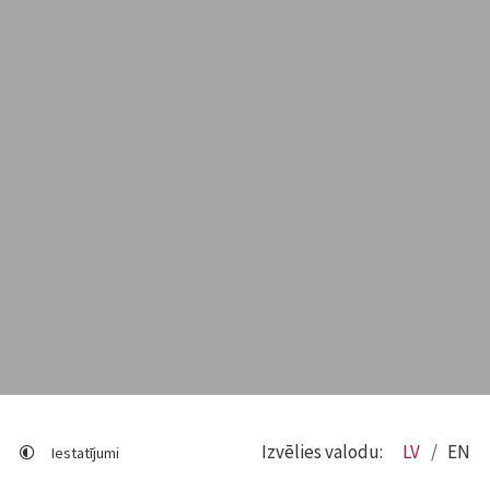
Izvēlies valodu:
LV
EN
Iestatījumi