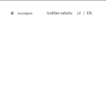
Izvēlies valodu:
LV
EN
Iestatījumi
Lapas karte
Viegli lasīt
Sociālo mediju lietošana