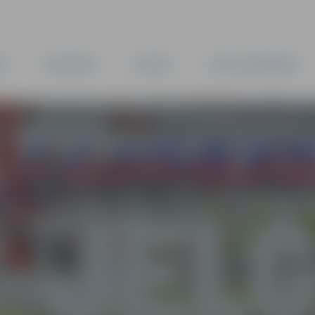
TA
PAŠVALDĪBA
IESTĀDES
KAPITĀLSABIEDRĪBAS