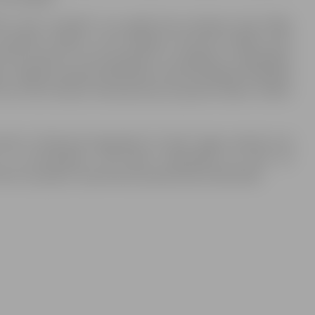
 “Ievas veselība”, kas agrāk bija atrodama tikai filiāļu
veselības tēmām, kurā lasītājus konsultē labākie ārsti
0 labi padomi”, kurā pastāstīts, kā pagatvot visgardākos
. Jelgavas pilsētas bibliotēka saviem lasītājiem piedāvās
 var atrst daudz interesanta par pasaulē zināmu cilvēku
cināti ar “National Geographic for kids” angļu valodā, kurā
 un dzīvniekiem. Vēl bērnu bibliotēkā var lasīt arī
 būtu ko palasīt, kamēr bērni pavada laiku bibliotēkā.