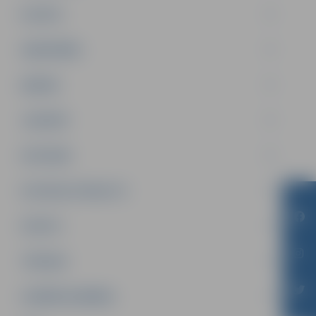
PILSĒTA
SABIEDRĪBA
ĢIMENE
JAUNIEŠI
SATIKSME
SOCIĀLAIS ATBALSTS
SPORTS
TŪRISMS
UZŅĒMĒJDARBĪBA