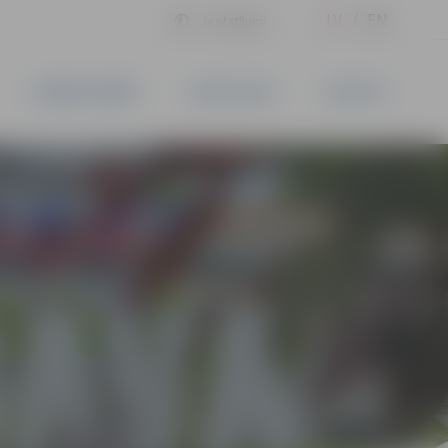
LV
EN
Iestatījumi
UZŅĒMĒJDARBĪBA
PAKALPOJUMI
KONTAKTI