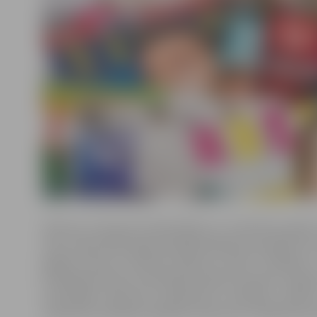
Vēstures interesenti bibliotēkā var novērtēt jaunāk
vācu armija 1941. gadā apstājās Maskavas pievārtē, kā
gadiem ilgi nav izdevies atjaunot mieru? Atbildes u
militārajai vēsturei veltītajā žurnālā. Savukārt vairā
Ilustrētajā izdevumā aprakstītas inovācijas zināt
medicīnā, vienlaikus apskatot vēstures un nākotnes t