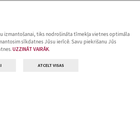
ņu izmantošanai, tiks nodrošināta tīmekļa vietnes optimāla
zmantosim sīkdatnes Jūsu ierīcē. Savu piekrišanu Jūs
atnes.
UZZINĀT VAIRĀK
.
I
ATCELT VISAS
Klientu apkalpošana
ilsētas pašvaldība
Darba laiks
, Jelgava, LV-3001
Pirmdienās
8.00 - 18.00