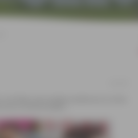
āli
16/01/2020
n tās filiāles saviem lasītājiem piedāvās jaunus žurnālus.
ecumu un interešu lasītājiem.