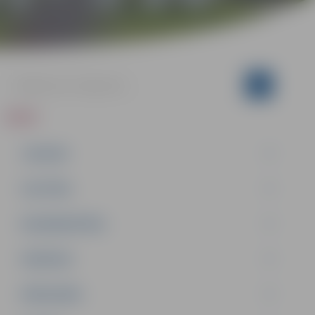
ZIŅAS
JAUNUMI
IZGLĪTĪBA
NODARBINĀTĪBA
PASĀKUMI
PAŠVALDĪBA