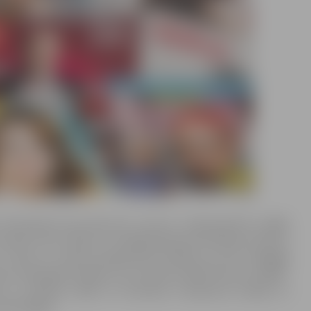
o “Nezināmo kara vēstures” numuru. Tajā apskatīts, kādēļ
 izkalt izcilu zobenu un kādēļ pasaules karstajos punktos
z šiem un citiem jautājumiem lasītāji var rast vienīgajā
k par tehniskām tēmām var uzzināt žurnālā “Kā tas strādā”.
nē un tehnikā, dabā un kosmosā, transportā, ķīmijā un
ehnoloģijas.