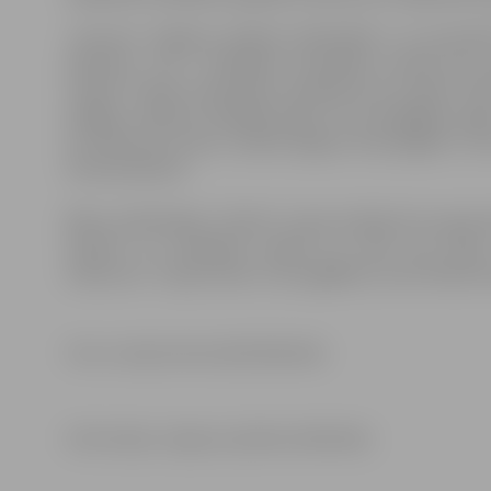
Jaunums Jelgavas pilsētas bibliotēkā ir arī populārā
plauktos. Tas ir lasītākais divnedēļu žurnāls par 
Latvijā. Tikmēr atslodzdei noderīgs būs žurnāls “10
pīrāgus, iekārtot krāšņāko dārzu un omulīgākās mājas
arī izdevumu krievu valodā “Дарья. Биография”, kurā
dzīvesstāstiem.
Bērnu bibliotēkas “Zinītis” mazie lasītāji tiks ieprie
saistoši un vienkāršā valodā var lasīt par dabu
izdevumu
“Copes lietas”, kas sagādāts, lai arī tētiem
Foto: Latvijas Nacionālā bibliotēla
Informācija: Jelgavas pilsētas bibliotēka