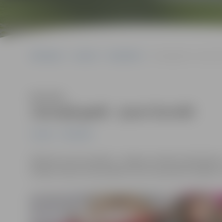
Sākumlapa
Jaunumi
Sabiedrība
Jaunajā gadā – jauni žurn
Klausīties
Jaunajā gadā – jauni žurnāli
Jaunumi
Sabiedrība
Sākoties jaunam gadam, Jelgavas pilsētas bibliotēka u
Vairāku izdevumu jaunākie numuri paredzēti dažādu v