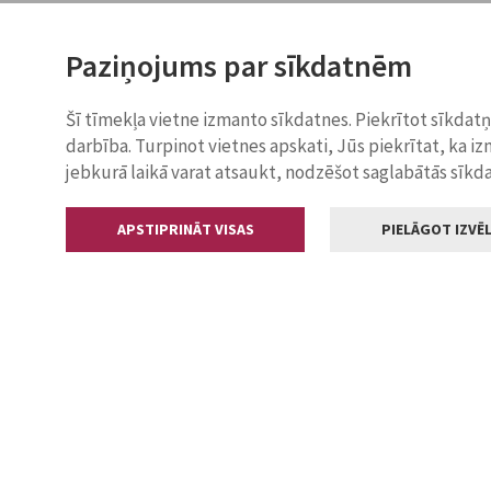
Paziņojums par sīkdatnēm
Šī tīmekļa vietne izmanto sīkdatnes. Piekrītot sīkdat
darbība. Turpinot vietnes apskati, Jūs piekrītat, ka i
jebkurā laikā varat atsaukt, nodzēšot saglabātās sīkd
APSTIPRINĀT VISAS
PIELĀGOT IZVĒL
Kontakti
Jelgavas valstp
Lielā iela 11