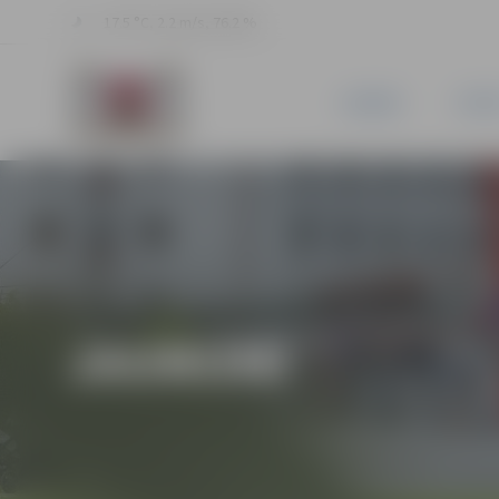
17.5 °C, 2.2 m/s, 76.2 %
JAUNUMI
PILSĒ
JAUNUMI