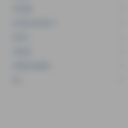
SATIKSME
SOCIĀLAIS ATBALSTS
SPORTS
TŪRISMS
UZŅĒMĒJDARBĪBA
NVO