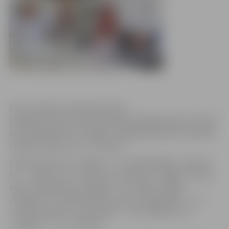
Foto: Latvijas Futbola federācija
14.jūlijā izlozēti Latvijas kausa astotdaļfināla pāri. Šī brīža
kausa īpašnieki FK „Jelgava” 20.jūlijā pulksten 16 Slokas
stadionā tiksies ar FC „Jūrmala”.
Izlozētie pāri: FK „Liepāja” – FK „1625 Liepāja”, „Skonto
FC” – „Metta”/LU, Jūrmalas „Spartaks” –Rīgas Futbola
skola, Daugavpils „Daugava” – FK „Ogre”, Rīgas
„Daugava” – Smiltenes BJSS, BFC „Daugavpils” – FK
„Tukums 2000”, FK „Ventspils” – FB „Gulbene”, FK
„Jelgava” – FC „Jūrmala”.