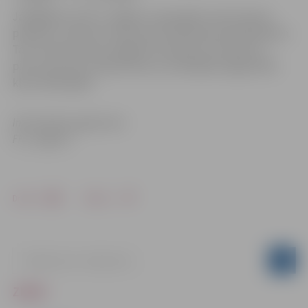
Jāatgādina, ka FK „Jelgava”, pēcspēles soda sitienos
pieveicot „Skonto”, kļuva par šī brīža kausa īpašniekiem.
Tā ir otrā reize, kad Jelgavas futbolisti izcīna kausu –
pirmo reizi par Latvijas Kausa uzvarētājiem jelgavnieki
kļuva 2010. gadā.
Informācija sagatavota
FK „Jelgava”
Drukāt
Dalīties
ZIŅAS