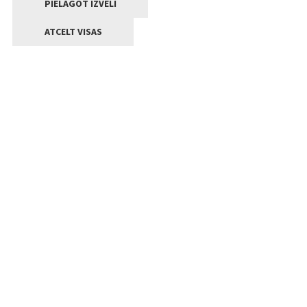
PIELĀGOT IZVĒLI
ATCELT VISAS
Kontakti
Jelgavas valstpilsētas pašvaldība
Lielā iela 11, Jelgava, LV-3001
+371 63005522
pasts@jelgava.lv
Klientu apkalpošana