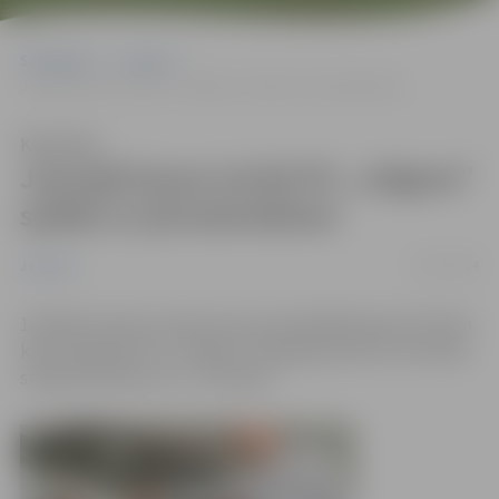
Sākumlapa
Jaunumi
Jaunajā kausa izcīņā FK „Jelgava” spēlēs ar jūrmalniekiem
Klausīties
Jaunajā kausa izcīņā FK „Jelgava”
spēlēs ar jūrmalniekiem
15/07/2014
Jaunumi
14.jūlijā izlozēti Latvijas kausa astotdaļfināla pāri. Šī brīža
kausa īpašnieki FK „Jelgava” 20.jūlijā pulksten 16 Slokas
stadionā tiksies ar FC „Jūrmala”.