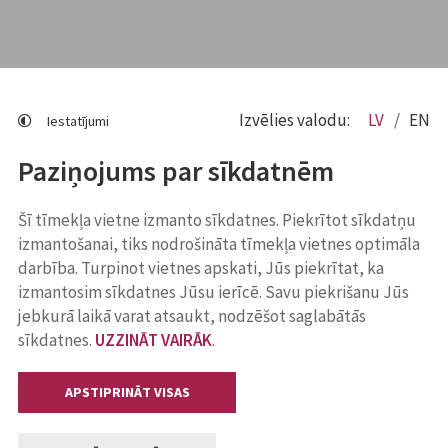
Izvēlies valodu:
LV
EN
Iestatījumi
Paziņojums par sīkdatnēm
Šī tīmekļa vietne izmanto sīkdatnes. Piekrītot sīkdatņu
izmantošanai, tiks nodrošināta tīmekļa vietnes optimāla
darbība. Turpinot vietnes apskati, Jūs piekrītat, ka
izmantosim sīkdatnes Jūsu ierīcē. Savu piekrišanu Jūs
jebkurā laikā varat atsaukt, nodzēšot saglabātās
sīkdatnes.
UZZINĀT VAIRĀK
.
APSTIPRINĀT VISAS