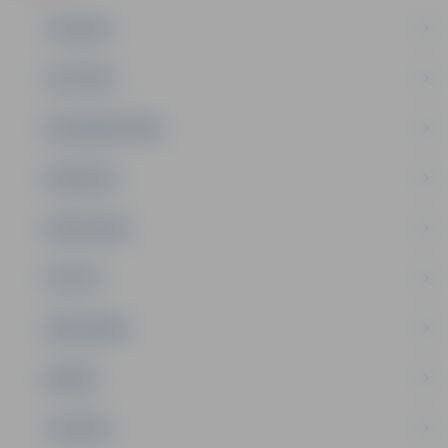
JAUNUMI
IZGLĪTĪBA
NODARBINĀTĪBA
PASĀKUMI
PAŠVALDĪBA
PILSĒTA
SABIEDRĪBA
ĢIMENE
JAUNIEŠI