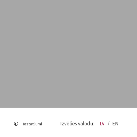
Izvēlies valodu:
LV
EN
Iestatījumi