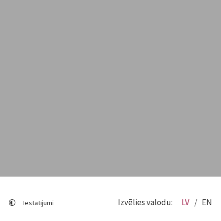
Izvēlies valodu:
LV
EN
Iestatījumi