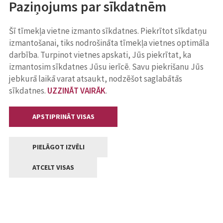
Paziņojums par sīkdatnēm
Šī tīmekļa vietne izmanto sīkdatnes. Piekrītot sīkdatņu
izmantošanai, tiks nodrošināta tīmekļa vietnes optimāla
darbība. Turpinot vietnes apskati, Jūs piekrītat, ka
izmantosim sīkdatnes Jūsu ierīcē. Savu piekrišanu Jūs
jebkurā laikā varat atsaukt, nodzēšot saglabātās
sīkdatnes.
UZZINĀT VAIRĀK
.
APSTIPRINĀT VISAS
PIELĀGOT IZVĒLI
ATCELT VISAS