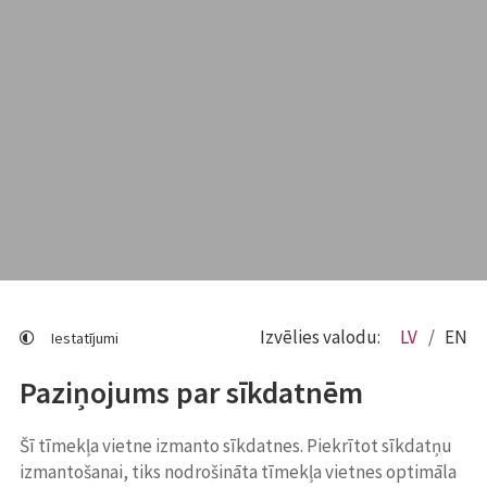
Izvēlies valodu:
LV
EN
Iestatījumi
Paziņojums par sīkdatnēm
Šī tīmekļa vietne izmanto sīkdatnes. Piekrītot sīkdatņu
izmantošanai, tiks nodrošināta tīmekļa vietnes optimāla