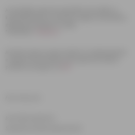
Ar aktuālajām vakancēm pašvaldībā, tās iestādēs un
kapitālsabiedrībās var iepazīties Jelgavas valstspilsētas
mājaslapā www.jelgava.lv, sadaļā
“Pašvaldība”,
“Vakances”
.
Aktuālais vakanču saraksts pilsētā un tuvākajā apkārtnē
ir pieejams Nodarbinātības valsts aģentūras vakanču
portālā cvvp.nva.gov.lv un
ŠEIT
.
Foto: Canva.com
Informācija sagatavota
Sabiedrisko attiecību departamentā