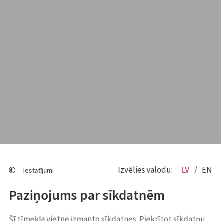
Izvēlies valodu:
LV
EN
Iestatījumi
Paziņojums par sīkdatnēm
Šī tīmekļa vietne izmanto sīkdatnes. Piekrītot sīkdatņu