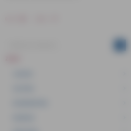
Drukāt
Dalīties
ZIŅAS
JAUNUMI
IZGLĪTĪBA
NODARBINĀTĪBA
PASĀKUMI