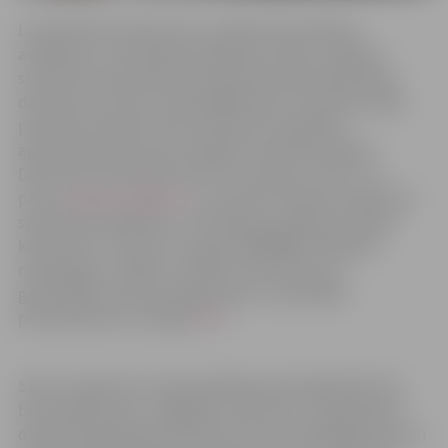
Lai pieteiktos konkursam uz galvenā speciālista
analītikas un attīstības jautājumos amatu Jelgavas
sociālo lietu pārvaldē, pretendentam jāiesniedz šādi
dokumenti: dzīves, iepriekšējā darba un profesionālās
pieredzes apraksts (CV); pieteikums; izglītību
apliecinošo dokumentu kopijas vienā eksemplārā.
Dokumenti iesniedzami līdz 31. martam, sūtot uz e-
pastu
soc@soc.jelgava.lv
ar norādi “Pieteikums galvenā
speciālista analītikas un attīstības jautājumos amata
konkursam”. Tālrunis uzziņām 63029869. Piedāvātā
mēnešalga ir 1300 eiro. Sīkāku informāciju par
galvenajiem amata pienākumiem un prasībām
pretendentam var iegūt
ŠEIT
.
Skolu inspektoram tiek piedāvāta mēnešalga 870 eiro,
bet inspektoram – glābējam no 870 eiro. Lai pieteiktos
darbam Pašvaldības policijā, dzīves, iepriekšējā darba un