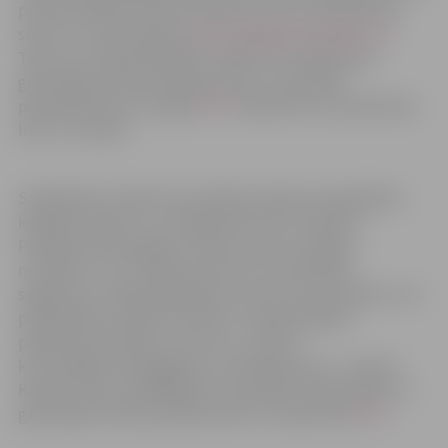
profesionālās pieredzes aprakstu (CV) un pieteikumu
sūtīt uz e-pasta adresi:
personals@policija.jelgava.lv
.
Tālrunis uzziņām 63022251. Sīkāku informāciju par
galvenajiem darba pienākumiem un prasībām
pretendentiem var iegūt
ŠEIT
. Vakancēm var pieteikties
līdz 27. martam.
Sabiedrisko attiecību speciālista darbam pašvaldības
iestādē “Kultūra” var pieteikties līdz 14. aprīlim.
Piedāvātā mēnešalga ir 1041 eiro pirms nodokļu
nomaksas. CV, motivācijas vēstuli un kandidāta
sagatavotu mārketinga plāna uzmetumu par jebkuru no
pašvaldības iestādes “Kultūra” organizētajiem
pasākumiem lūgums iesūtīt uz e-pastu
kultura@kultura.jelgava.lv. Kontaktpersona – Inguna
Kalniņa, tālrunis 63005420. Ar prasībā pretendentam un
galvenajiem darba pienākumiem var iepazīties
ŠEIT
.