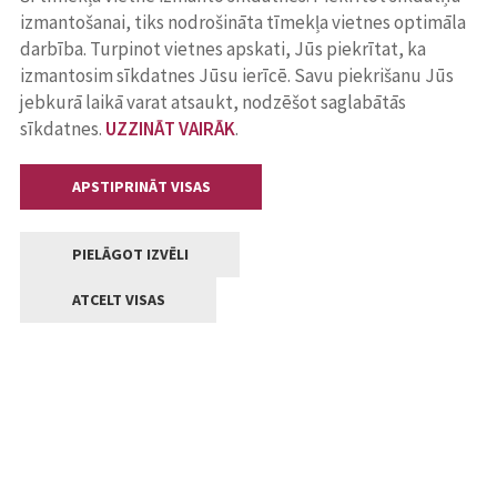
izmantošanai, tiks nodrošināta tīmekļa vietnes optimāla
darbība. Turpinot vietnes apskati, Jūs piekrītat, ka
izmantosim sīkdatnes Jūsu ierīcē. Savu piekrišanu Jūs
jebkurā laikā varat atsaukt, nodzēšot saglabātās
sīkdatnes.
UZZINĀT VAIRĀK
.
APSTIPRINĀT VISAS
PIELĀGOT IZVĒLI
ATCELT VISAS