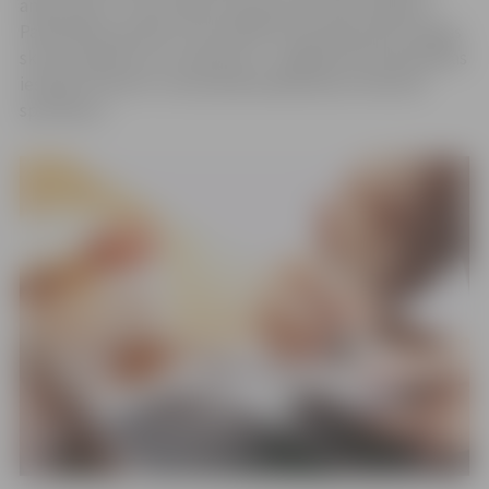
amata vietu. Jaunu kadru piesaiste aktuāla Jelgavas
Pašvaldības policijā. Tiek meklēts Patruļpolicijas nodaļas
skolu inspektors un inspektors – glābējs. Bet pašvaldības
iestāde “Kultūra” aicina darbā sabiedrisko attiecību
speciālistu.