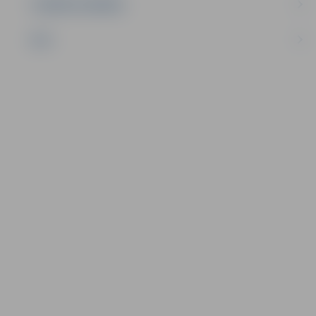
UZŅĒMĒJDARBĪBA
NVO