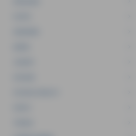
PAŠVALDĪBA
PILSĒTA
SABIEDRĪBA
ĢIMENE
JAUNIEŠI
SATIKSME
SOCIĀLAIS ATBALSTS
SPORTS
TŪRISMS