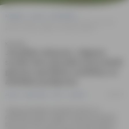
Sākumlapa
Jaunumi
Nodarbinātība
Jaunākās vakances: Jelgavas sociālo lietu pārvalde aicina darbā
galveno speciālistu analītikas un attīstības jautājumos
Klausīties
Jaunākās vakances: Jelgavas
sociālo lietu pārvalde aicina darbā
galveno speciālistu analītikas un
attīstības jautājumos
14/03/2023
Jaunumi
Nodarbinātība
Pilsēta
Sabiedrība
Jelgavas pašvaldība izsludinājusi konkursu uz
pašvaldības iestādes “Jelgavas sociālo lietu pārvalde”
galvenā speciālista analītikas un attīstības jautājumos