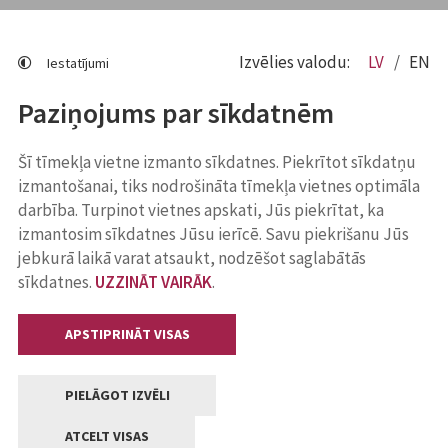
Izvēlies valodu:
LV
EN
Iestatījumi
Paziņojums par sīkdatnēm
Šī tīmekļa vietne izmanto sīkdatnes. Piekrītot sīkdatņu
izmantošanai, tiks nodrošināta tīmekļa vietnes optimāla
darbība. Turpinot vietnes apskati, Jūs piekrītat, ka
izmantosim sīkdatnes Jūsu ierīcē. Savu piekrišanu Jūs
jebkurā laikā varat atsaukt, nodzēšot saglabātās
sīkdatnes.
UZZINĀT VAIRĀK
.
APSTIPRINĀT VISAS
PIELĀGOT IZVĒLI
ATCELT VISAS