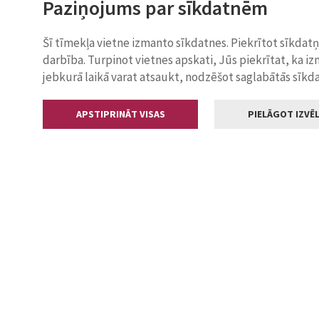
Paziņojums par sīkdatnēm
Šī tīmekļa vietne izmanto sīkdatnes. Piekrītot sīkdat
darbība. Turpinot vietnes apskati, Jūs piekrītat, ka i
jebkurā laikā varat atsaukt, nodzēšot saglabātās sīkd
APSTIPRINĀT VISAS
PIELĀGOT IZVĒL
Kontakti
Jelgavas valstp
Lielā iela 11
+371 630055
pasts@jelga