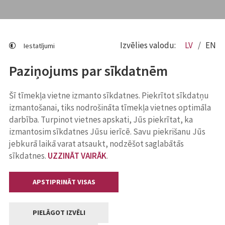
Izvēlies valodu:
LV
EN
Iestatījumi
Paziņojums par sīkdatnēm
Šī tīmekļa vietne izmanto sīkdatnes. Piekrītot sīkdatņu
izmantošanai, tiks nodrošināta tīmekļa vietnes optimāla
darbība. Turpinot vietnes apskati, Jūs piekrītat, ka
izmantosim sīkdatnes Jūsu ierīcē. Savu piekrišanu Jūs
jebkurā laikā varat atsaukt, nodzēšot saglabātās
sīkdatnes.
UZZINĀT VAIRĀK
.
APSTIPRINĀT VISAS
PIELĀGOT IZVĒLI